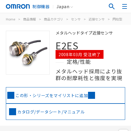
制御機器
Japan
Home
>
商品情報
>
商品カテゴリ
>
センサ
>
近接センサ
>
円柱型
>
メタルヘッドタイプ近接センサ
E2ES
2008年03月 受注終了
定格/性能
メタルヘッド採用により抜
群の耐摩耗性と強度を実現
この形・シリーズをマイリストに追加
カタログ/データシート/マニュアル