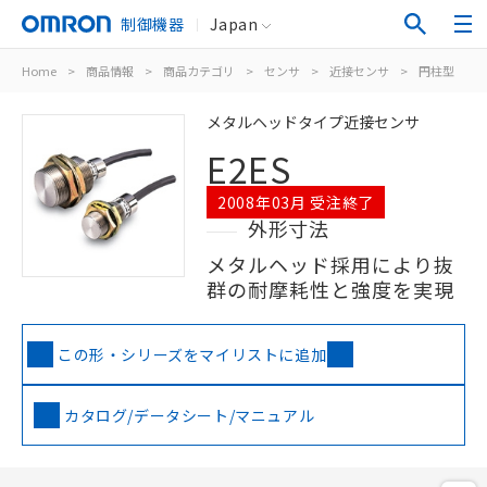
制御機器
Japan
Home
>
商品情報
>
商品カテゴリ
>
センサ
>
近接センサ
>
円柱型
>
メタルヘッドタイプ近接センサ
E2ES
2008年03月 受注終了
外形寸法
メタルヘッド採用により抜
群の耐摩耗性と強度を実現
この形・シリーズをマイリストに追加
カタログ/データシート/マニュアル