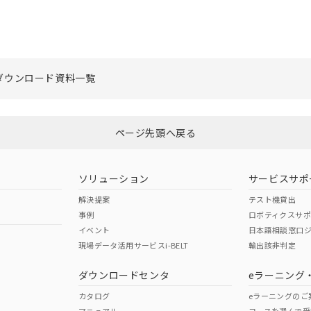
ダウンロード資料一覧
ページ先頭へ戻る
ソリューション
サービスサポ
解決提案
テスト機貸出
事例
ロボティクスサ
イベント
日本語相談窓口
現場データ活用サービスi-BELT
輸出該非判定
ダウンロードセンタ
eラーニング
カタログ
eラーニングのご