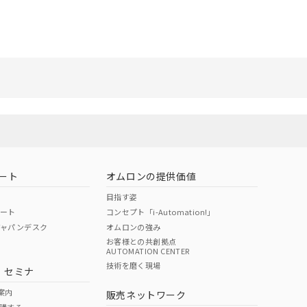
ート
オムロンの提供価値
目指す姿
ポート
コンセプト「i-Automation!」
ジャパンデスク
オムロンの強み
お客様との共創拠点
AUTOMATION CENTER
技術を磨く現場
・セミナ
案内
販売ネットワーク