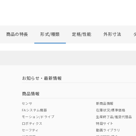
商品の特長
形式/種類
定格/性能
外形寸法
お知らせ・最新情報
商品情報
センサ
新商品情報
FAシステム機器
在庫状況/標準価格
モーション/ドライブ
生産終了品/推奨代替品
ロボティクス
特設サイト
セーフティ
動画ライブラリ