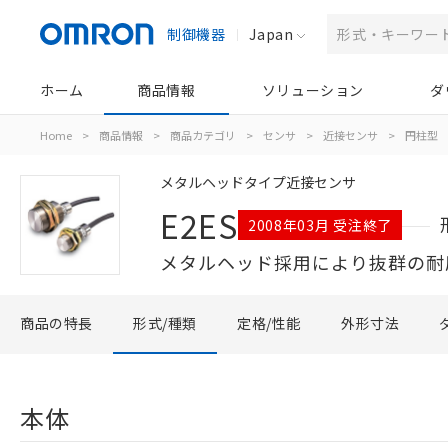
制御機器
Japan
ホーム
商品情報
ソリューション
ダ
Home
>
商品情報
>
商品カテゴリ
>
センサ
>
近接センサ
>
円柱型
メタルヘッドタイプ近接センサ
E2ES
2008年03月 受注終了
メタルヘッド採用により抜群の耐
商品の特長
形式/種類
定格/性能
外形寸法
本体