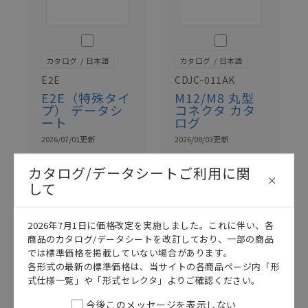
このカタログを選択
このカタログを選択
カタログ
日本語
カタログ
日本語
E2E
CDJC-011AK
E2E（特殊タイ
M12/M8 丸型
プ） データシ
コネクタ カタ
ート
ログ
2026/07/01
更新
2026/08/03
更新
カタログ/データシートご利用に関
して
2026年7月1日に価格改定を実施しました。これに伴い、各
商品のカタログ/データシートを改訂しており、一部の商品
では標準価格を掲載していない場合があります。
各形式の最新の標準価格は、当サイトの各商品ページ内「形
式仕様一覧」や「形式セレクタ」よりご確認ください。
今後このメッセージを表示しない