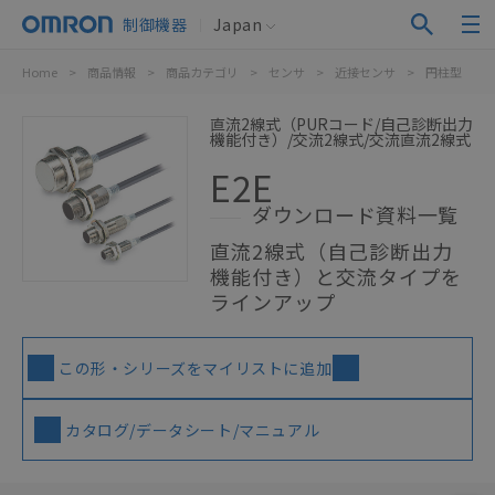
制御機器
Japan
Home
>
商品情報
>
商品カテゴリ
>
センサ
>
近接センサ
>
円柱型
>
直流2線式（PURコード/自己診断出力
機能付き）/交流2線式/交流直流2線式
E2E
ダウンロード資料一覧
直流2線式（自己診断出力
機能付き）と交流タイプを
ラインアップ
この形・シリーズをマイリストに追加
カタログ/データシート/マニュアル