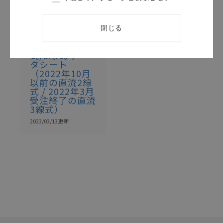
このカタログを選択
カタログ
日本語
閉じる
SCEC-051A
E2E 直流2線
式/3線式 デー
タシート
（2022年10月
以前の直流2線
式 / 2022年3月
受注終了の直流
3線式）
2023/03/13
更新
選択したファイルを一