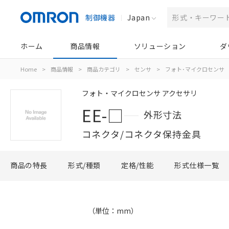
制御機器
Japan
ホーム
商品情報
ソリューション
ダ
Home
>
商品情報
>
商品カテゴリ
>
センサ
>
フォト･マイクロセンサ
フォト・マイクロセンサ アクセサリ
EE-□
外形寸法
コネクタ/コネクタ保持金具
商品の特長
形式/種類
定格/性能
形式仕様一覧
（単位：mm）