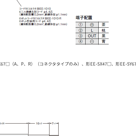
□（A、P、R）（コネクタタイプのみ）、形EE-SX47□、形EE-SY67□、