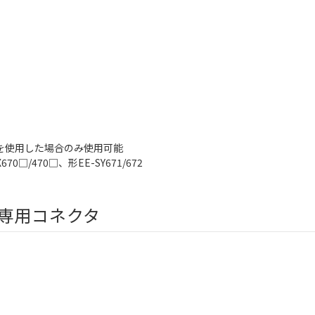
 を使用した場合のみ使用可能
□/470□、形EE-SY671/672
専用コネクタ