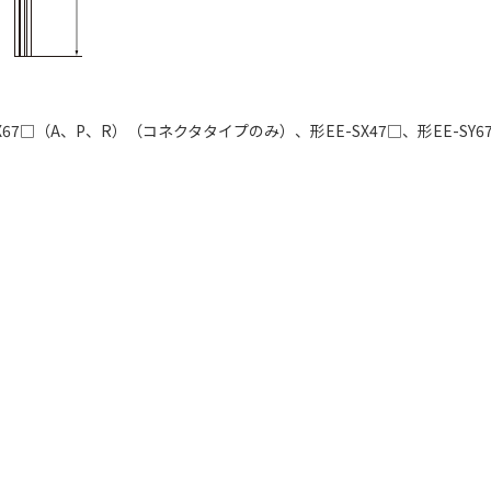
□（A、P、R）（コネクタタイプのみ）、形EE-SX47□、形EE-SY67□、