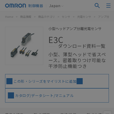
制御機器
Japan
Home
>
商品情報
>
商品カテゴリ
>
センサ
>
光電センサ
>
アンプ分離
小型ヘッドアンプ分離光電センサ
E3C
ダウンロード資料一覧
小型、薄型ヘッドで省スペ
ース。密着取りつけ可能な
干渉防止機能つき
この形・シリーズをマイリストに追加
カタログ/データシート/マニュアル