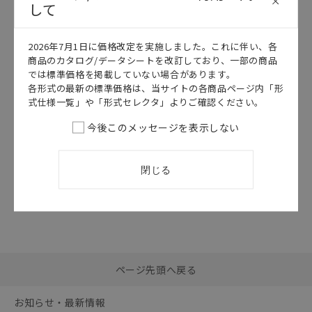
して
このカタログを選択
このカタログを選択
2026年7月1日に価格改定を実施しました。これに伴い、各
カタログ
日本語
カタログ
日本語
商品のカタログ/データシートを改訂しており、一部の商品
E3C
E3C
では標準価格を掲載していない場合があります。
E3C データシ
E3C 操作編
各形式の最新の標準価格は、当サイトの各商品ページ内「形
ート
式仕様一覧」や「形式セレクタ」よりご確認ください。
2021/12/01
更新
2026/07/01
更新
今後このメッセージを表示しない
閉じる
選択したファイルを一
0
ページ先頭へ戻る
括ダウンロード
選択可能容量：
0.0
MB /
100
MB
お知らせ・最新情報