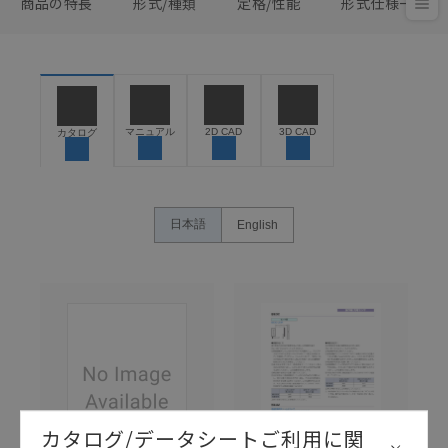
商品の特長
形式/種類
定格/性能
形式仕様一覧
マニュアル
2D CAD
3D CAD
カタログ
日本語
English
カタログ/データシートご利用に関