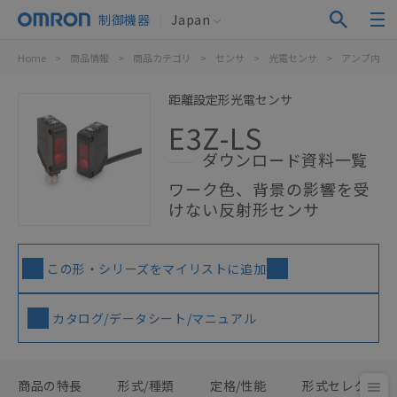
制御機器
Japan
Home
>
商品情報
>
商品カテゴリ
>
センサ
>
光電センサ
>
アンプ内蔵
距離設定形光電センサ
E3Z-LS
ダウンロード資料一覧
ワーク色、背景の影響を受
けない反射形センサ
この形・シリーズをマイリストに追加
カタログ/データシート/マニュアル
商品の特長
形式/種類
定格/性能
形式セレクタ