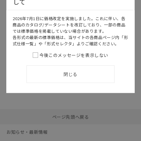
して
このカタログを選択
2026年7月1日に価格改定を実施しました。これに伴い、各
カタログ
日本語
商品のカタログ/データシートを改訂しており、一部の商品
E3Z-LS
では標準価格を掲載していない場合があります。
E3Z-LS データ
各形式の最新の標準価格は、当サイトの各商品ページ内「形
シート
式仕様一覧」や「形式セレクタ」よりご確認ください。
2026/07/01
更新
今後このメッセージを表示しない
閉じる
選択したファイルを一
0
ページ先頭へ戻る
括ダウンロード
選択可能容量：
0.0
MB /
100
MB
お知らせ・最新情報
リセット