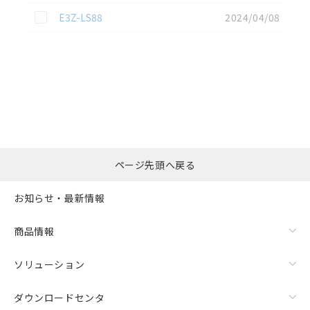
この資料を選択
E3Z-LS88
2024/04/08
選択したファイルを一
0
ページ先頭へ戻る
括ダウンロード
選択可能容量：
0.0
MB /
100
MB
お知らせ・最新情報
リセット
商品情報
ソリューション
ダウンロードセンタ