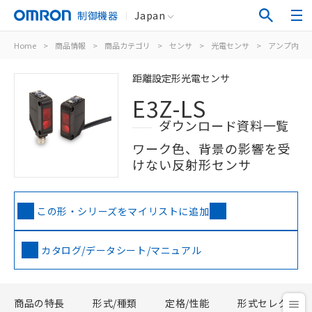
制御機器
Japan
Home
>
商品情報
>
商品カテゴリ
>
センサ
>
光電センサ
>
アンプ内蔵
距離設定形光電センサ
E3Z-LS
ダウンロード資料一覧
ワーク色、背景の影響を受
けない反射形センサ
この形・シリーズをマイリストに追加
カタログ/データシート/マニュアル
商品の特長
形式/種類
定格/性能
形式セレクタ