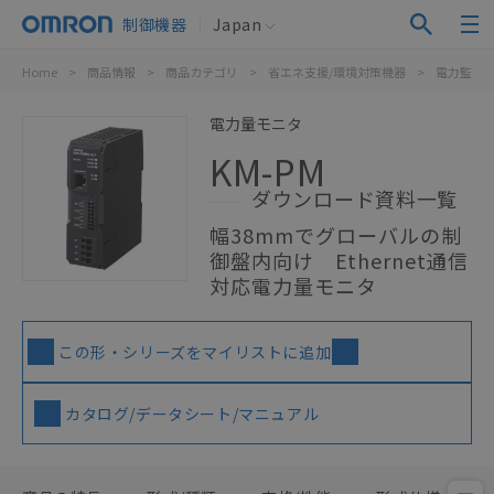
制御機器
Japan
Home
>
商品情報
>
商品カテゴリ
>
省エネ支援/環境対策機器
>
電力監視
電力量モニタ
KM-PM
ダウンロード資料一覧
幅38mmでグローバルの制
御盤内向け Ethernet通信
対応電力量モニタ
この形・シリーズをマイリストに追加
カタログ/データシート/マニュアル