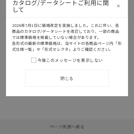
カタログ/データシートご利用に関
して
このカタログを選択
このカタログを選択
カタログ
日本語
カタログ
日本語
2026年7月1日に価格改定を実施しました。これに伴い、各
SGTE-672C
SAMC-030S
商品のカタログ/データシートを改訂しており、一部の商品
では標準価格を掲載していない場合があります。
KM-PM カタロ
制御盤ソリュー
グ
ション Value
各形式の最新の標準価格は、当サイトの各商品ページ内「形
Design for
式仕様一覧」や「形式セレクタ」よりご確認ください。
2026/07/01
更新
Panel
今後このメッセージを表示しない
2026/07/01
更新
閉じる
選択したファイルを一
0
ページ先頭へ戻る
括ダウンロード