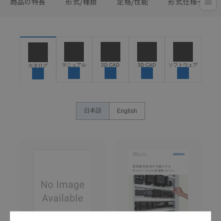
商品の特長
形式/種類
定格/性能
形式仕様一覧
マニュアル
2D CAD
3D CAD
ソフトウェア
カタログ
日本語
English