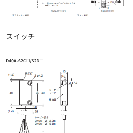
スイッチ
D40A-S2C□/S2D□