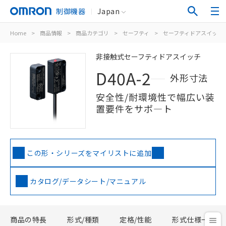
制御機器
Japan
Home
>
商品情報
>
商品カテゴリ
>
セーフティ
>
セーフティドアスイッチ
非接触式セーフティドアスイッチ
D40A-2
外形寸法
安全性/耐環境性で幅広い装
置要件をサポ―ト
この形・シリーズをマイリストに追加
カタログ/データシート/マニュアル
商品の特長
形式/種類
定格/性能
形式仕様一覧