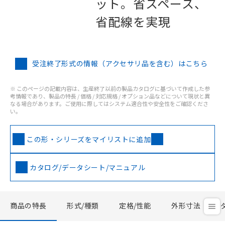
ット。省スペース、
省配線を実現
受注終了形式の情報（アクセサリ品を含む）はこちら
※ このページの記載内容は、生産終了以前の製品カタログに基づいて作成した参
考情報であり、製品の特長 / 価格 / 対応規格 / オプション品などについて現状と異
なる場合があります。ご使用に際してはシステム適合性や安全性をご確認くださ
い。
この形・シリーズをマイリストに追加
カタログ/データシート/マニュアル
商品の特長
形式/種類
定格/性能
外形寸法