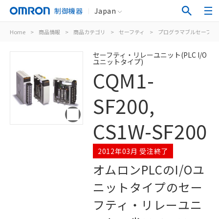
制御機器
Japan
Home
>
商品情報
>
商品カテゴリ
>
セーフティ
>
プログラマブルセーフテ
セーフティ・リレーユニット(PLC I/O
ユニットタイプ)
CQM1-
SF200,
CS1W-SF200
2012年03月 受注終了
オムロンPLCのI/Oユ
ニットタイプのセー
フティ・リレーユニ