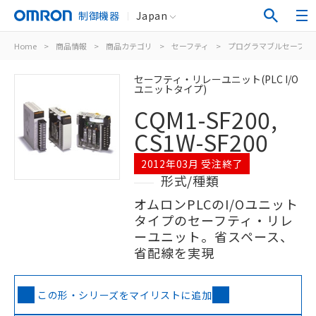
制御機器
Japan
Home
>
商品情報
>
商品カテゴリ
>
セーフティ
>
プログラマブルセーフテ
セーフティ・リレーユニット(PLC I/O
ユニットタイプ)
CQM1-SF200,
CS1W-SF200
2012年03月 受注終了
形式/種類
オムロンPLCのI/Oユニット
タイプのセーフティ・リレ
ーユニット。省スペース、
省配線を実現
この形・シリーズをマイリストに追加