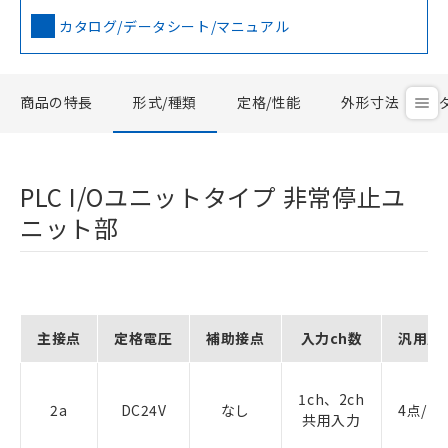
カタログ/データシート/マニュアル
商品の特長
形式/種類
定格/性能
外形寸法
PLC I/Oユニットタイプ 非常停止ユ
ニット部
主接点
定格電圧
補助接点
入力ch数
汎用入
1ch、2ch
2a
DC24V
なし
4点/コ
共用入力