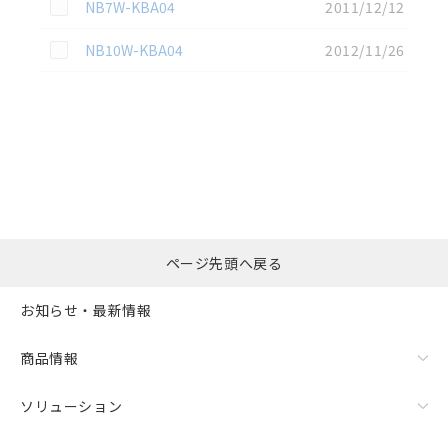
この資料を選択
NB7W-KBA04
2011/12/12
この資料を選択
NB10W-KBA04
2012/11/26
選択したファイルを一
0
ページ先頭へ戻る
括ダウンロード
選択可能容量：
0.0
MB /
100
MB
お知らせ・最新情報
リセット
商品情報
ソリューション