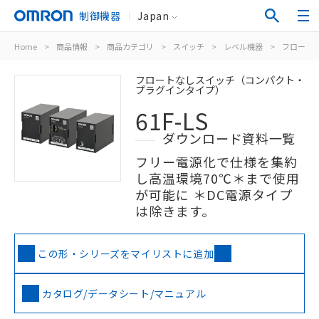
制御機器
Japan
Home
>
商品情報
>
商品カテゴリ
>
スイッチ
>
レベル機器
>
フロート
フロートなしスイッチ（コンパクト・
プラグインタイプ）
61F-LS
ダウンロード資料一覧
フリー電源化で仕様を集約
し高温環境70℃＊まで使用
が可能に ＊DC電源タイプ
は除きます。
この形・シリーズをマイリストに追加
カタログ/データシート/マニュアル