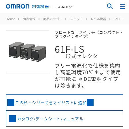
制御機器
Japan
Home
>
商品情報
>
商品カテゴリ
>
スイッチ
>
レベル機器
>
フロート
フロートなしスイッチ（コンパクト・
プラグインタイプ）
61F-LS
形式セレクタ
フリー電源化で仕様を集約
し高温環境70℃＊まで使用
が可能に ＊DC電源タイプ
は除きます。
この形・シリーズをマイリストに追加
カタログ/データシート/マニュアル