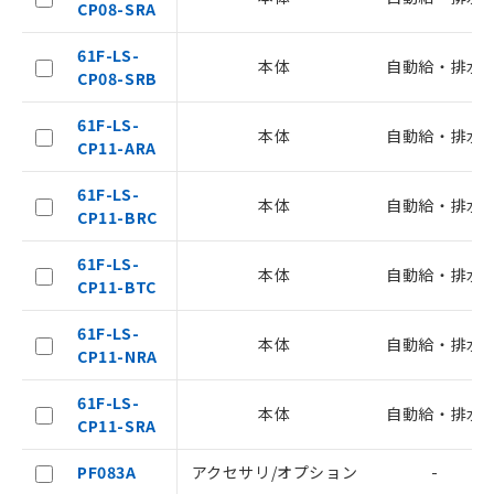
CP08-SRA
本サービスは、当社制御機器事業取扱
61F-LS-
商品の当社在庫状況および標準価格
本体
自動給・排水
CP08-SRB
(税抜)を提供させていただくもので
す。
61F-LS-
当社制御機器事業取扱商品の中には、
本体
自動給・排水
CP11-ARA
本サービスの対象外となる商品もある
ことをご了承ください。
61F-LS-
在庫状況および標準価格照会結果は、
本体
自動給・排水
CP11-BRC
記載している更新日時点での社内デー
記
タに基づき作成されるものであり、閲
説明
61F-LS-
号
覧された時点での実際の在庫および標
本体
自動給・排水
CP11-BTC
準価格とは異なる場合があることをご
了承ください。
○
一定数以上の在庫あり
61F-LS-
正式な納期状況および標準価格はお客
本体
自動給・排水
CP11-NRA
様のお取引先、またはお客様担当のオ
△
一定数には満たないが在庫あり
ムロン制御機器販売店・当社販売員に
61F-LS-
ご相談ください。
本体
自動給・排水
－
在庫なし(最新の在庫状況につ
CP11-SRA
オムロン制御機器販売店や当社販売拠
いては、お客様のお取引先、ま
点は「
販売ネットワーク
」をご確認
たはお客様担当のオムロン制御
PF083A
アクセサリ/オプション
-
ください。