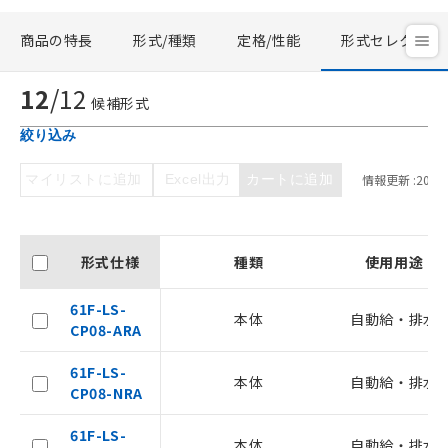
商品の特長
形式/種類
定格/性能
形式セレクタ
12
/
12
候補形式
絞り込み
マイリストに追加
Excel出力
カートに追加
情報更新 :
2026/
形式仕様
種類
使用用途
61F-LS-
本体
自動給・排水
CP08-ARA
ご利用条件
61F-LS-
本体
自動給・排水
CP08-NRA
以下の条件をお読みいただき、同意のうえ
61F-LS-
ご利用ください。
本体
自動給・排水