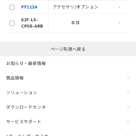
機器販売店・当社販売員にご確
在庫状況および標準価格結果を当社の
認ください)
PF113A
アクセサリ/オプション
-
事前の承諾なく第三者に漏洩または開
示しないようお願いします。
61F-LS-
マイパーツ機能（部品リスト作成サー
空
受注生産機種、また在庫状況の
本体
-
CP08-ARB
ビス）をご利用いただくには、I-Web
白
情報を公開していない機種
メンバーズにご登録されている必要が
あります。
お客様が当ウェブサイト上で当社にご
ページ先頭へ戻る
登録された部品リストについて、当社
および当社の共同利用者が、当社の製
お知らせ・最新情報
品・サービスに関するお客様との取
引・商談に必要な範囲で利用すること
をご了承ください。
商品情報
※当社の共同利用者とは、
"個人情報
の共同利用に関して"
の「1.共同利
ソリューション
用者の範囲」に記載されている法人を
指します。
ダウンロードセンタ
サービスサポート