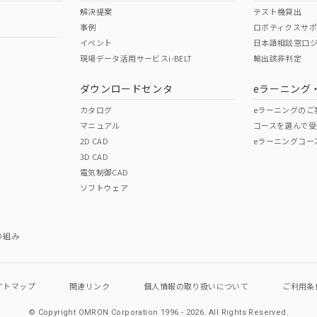
解決提案
テスト機貸出
事例
ロボティクスサ
イベント
日本語相談窓口
現場データ活用サービスi-BELT
輸出該非判定
ダウンロードセンタ
eラーニング
カタログ
eラーニングのご
マニュアル
コースを選んで受
2D CAD
eラーニングコー
3D CAD
電気制御CAD
ソフトウェア
り組み
イトマップ
関連リンク
個人情報の
取り扱いについて
ご利用条
© Copyright OMRON Corporation 1996 - 2026.
All Rights Reserved.