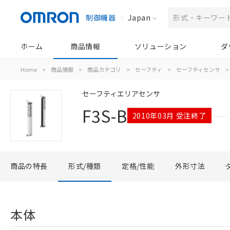
制御機器
Japan
ホーム
商品情報
ソリューション
ダ
Home
>
商品情報
>
商品カテゴリ
>
セーフティ
>
セーフティセンサ
>
セーフティエリアセンサ
F3S-B
2010年03月 受注終了
商品の特長
形式/種類
定格/性能
外形寸法
本体