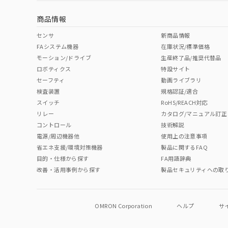
商品情報
センサ
新商品情報
FAシステム機器
在庫状況/標準価格
モーション/ドライブ
生産終了品/推奨代替品
ロボティクス
特設サイト
セーフティ
動画ライブラリ
検査装置
規格認証/適合
スイッチ
RoHS/REACH対応
リレー
カタログ/マニュアル訂正
コントロール
技術解説
電源/周辺機器他
使用上の注意事項
省エネ支援/環境対策機器
製品に関するFAQ
目的・仕様から探す
FA用語辞典
改善・活用事例から探す
製品セキュリティへの取
OMRON Corporation
ヘルプ
サ