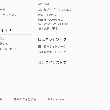
目指す姿
ポート
コンセプト「i-Automation!」
ジャパンデスク
オムロンの強み
お客様との共創拠点
AUTOMATION CENTER
技術を磨く現場
・セミナ
案内
販売ネットワーク
講する
国内販売ネットワーク
ス一覧（PDF）
海外販売ネットワーク
オンラインストア
件
商品のご承諾事項
Facebook