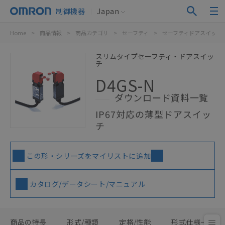
制御機器
Japan
Home
>
商品情報
>
商品カテゴリ
>
セーフティ
>
セーフティドアスイッチ
スリムタイプセーフティ・ドアスイッ
チ
D4GS-N
ダウンロード資料一覧
IP67対応の薄型ドアスイッ
チ
この形・シリーズをマイリストに追加
カタログ/データシート/マニュアル
商品の特長
形式/種類
定格/性能
形式仕様一覧