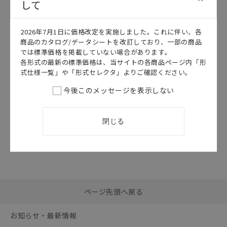
して
このカタログを選択
2026年7月1日に価格改定を実施しました。これに伴い、各
カタログ
日本語
商品のカタログ/データシートを改訂しており、一部の商品
D4GS-N
では標準価格を掲載していない場合があります。
D4GS-N データ
各形式の最新の標準価格は、当サイトの各商品ページ内「形
シート
式仕様一覧」や「形式セレクタ」よりご確認ください。
2026/07/01
更新
今後このメッセージを表示しない
閉じる
選択したファイルを一
0
ページ先頭へ戻る
括ダウンロード
選択可能容量：
0.0
MB /
100
MB
お知らせ・最新情報
リセット