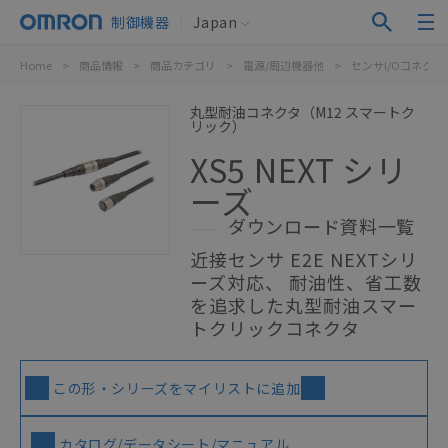
制御機器
Japan
Home
>
商品情報
>
商品カテゴリ
>
電源/周辺機器他
>
センサI/Oコネク
丸型耐油コネクタ（M12 スマートク
リック）
XS5 NEXT シリ
ーズ
ダウンロード資料一覧
近接センサ E2E NEXTシリ
ーズ対応、 耐油性、省工数
を追求した丸型耐油スマー
トクリックコネクタ
この形・シリーズをマイリストに追加
カタログ/データシート/マニュアル