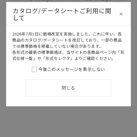
カタログ/データシートご利用に関
して
2026年7月1日に価格改定を実施しました。これに伴い、各
このカタログを選択
このカタログを選択
商品のカタログ/データシートを改訂しており、一部の商品
カタログ
日本語
カタログ
日本語
では標準価格を掲載していない場合があります。
各形式の最新の標準価格は、当サイトの各商品ページ内「形
XS5 NEXT シリーズ
CDJC-011AK
式仕様一覧」や「形式セレクタ」よりご確認ください。
XS5 NEXT シリ
M12/M8 丸型
ーズ データシ
コネクタ カタ
今後このメッセージを表示しない
ート
ログ
2026/07/01
更新
2026/08/03
更新
閉じる