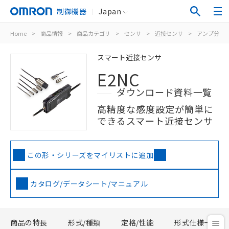
制御機器
Japan
Home
>
商品情報
>
商品カテゴリ
>
センサ
>
近接センサ
>
アンプ分離/
スマート近接センサ
E2NC
ダウンロード資料一覧
高精度な感度設定が簡単に
できるスマート近接センサ
この形・シリーズをマイリストに追加
カタログ/データシート/マニュアル
商品の特長
形式/種類
定格/性能
形式仕様一覧