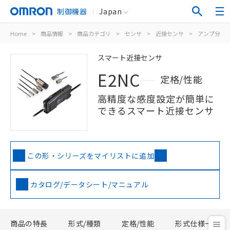
制御機器
Japan
Home
>
商品情報
>
商品カテゴリ
>
センサ
>
近接センサ
>
アンプ分離/
スマート近接センサ
E2NC
定格/性能
高精度な感度設定が簡単に
できるスマート近接センサ
この形・シリーズをマイリストに追加
カタログ/データシート/マニュアル
商品の特長
形式/種類
定格/性能
形式仕様一覧