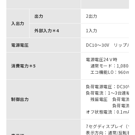
出力
2出力
入出力
外部入力＊4
1入力
電源電圧
DC10～30V リップル（
電源電圧24Ｖ時
消費電力＊5
通常モード：1,080m
エコ機能LO：960mW
負荷電源電圧：DC30V
負荷電流：1～3台連結時
制御出力
残留電圧 負荷電流10
負荷電流10～10
オフ状態電流：0.1mA
7セグディスプレイ（サ
表示方向：通常/反転表