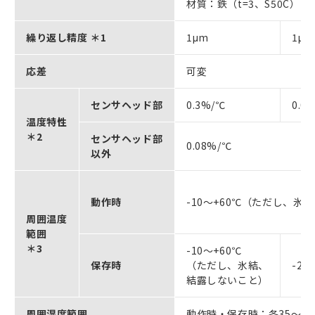
材質：鉄（t=3、S50C）
繰り返し精度 ＊1
1μm
1μm
応差
可変
センサヘッド部
0.3%/℃
0.0
温度特性
＊2
センサヘッド部
0.08%/℃
以外
動作時
-10～+60℃（ただし、氷
周囲温度
範囲
＊3
-10～+60℃
保存時
（ただし、氷結、
-2
結露しないこと）
周囲湿度範囲
動作時・保存時：各35～8