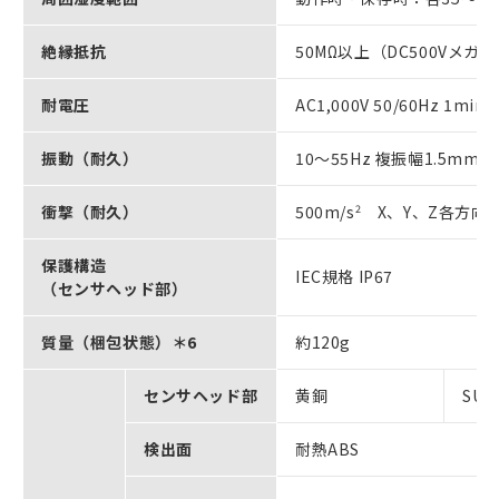
絶縁抵抗
50MΩ以上（DC500Vメガ
耐電圧
AC1,000V 50/60Hz 1min
振動（耐久）
10～55Hz 複振幅1.5mm 
衝撃（耐久）
500m/s
2
X、Y、Z各方向3
保護構造
IEC規格 IP67
（センサヘッド部）
質量（梱包状態）＊6
約120g
センサヘッド部
黄銅
SUS
検出面
耐熱ABS