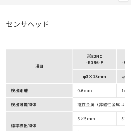
センサヘッド
形E2NC
形
-EDR6-F
-ED
項目
φ3×18mm
φ5.
検出距離
0.6mm
1m
検出可能物体
磁性金属（非磁性金属は、
5×5mm
5×
標準検出物体