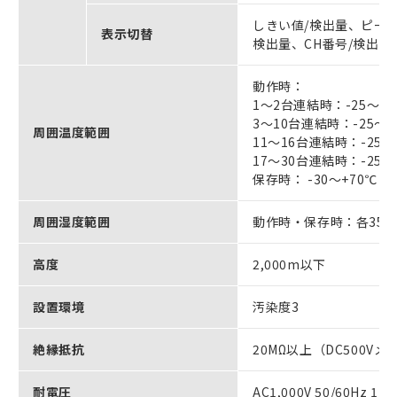
しきい値/検出量、ピー
表示切替
検出量、CH番号/検出
動作時：
1～2台連結時：-25～+
3～10台連結時：-25～+
周囲温度範囲
11～16台連結時：-25～
17～30台連結時：-25～
保存時： -30～+70
周囲湿度範囲
動作時・保存時：各35～
高度
2,000m以下
設置環境
汚染度3
絶縁抵抗
20MΩ以上（DC500V
耐電圧
AC1,000V 50/60Hz 1mi