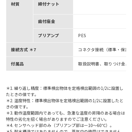
材質
締付ナット
歯付座金
プリアンプ
PES
接続方式 ＊7
コネクタ接続（標準・保護ス
付属品
取扱説明書、取りつけ金具
＊1. 繰り返し精度：標準検出物体を定格検出範囲の1/2に設置し
たときの値です。
＊2. 温度特性：標準検出物体を定格検出範囲の1/2に設置したと
きの値です。
＊3. 動作温度範囲内であっても、急激な温度の昇降のある場合は
特性の劣化を招く場合がありますのでご注意ください。
＊4. センサヘッド部のみ（プリアンプ部はー10～60℃）。
＊5. 耐水構造ではありませんので、蒸気中の使用はできません。