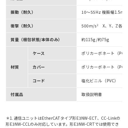
振動（耐久）
10～55Hz 複振幅1.5
衝撃（耐久）
500m/s
2
X、Y、Z各方
質量（梱包状態/本体のみ）
約115g/約75g
ケース
ポリカーボネート（PC
材質
カバー
ポリカーボネート（PC
コード
塩化ビニル（PVC）
付属品
取扱説明書
＊1. 通信ユニットはEtherCATタイプ形E3NW-ECT、CC-Linkの
形E3NW-CCLのみ対応しています。形E3NW-CRTでは使用でき