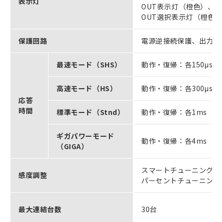
表示灯
OUT表示灯（橙色）、N
OUT選択表示灯（橙色
保護回路
電源逆接続保護、出力短
最速モード（SHS）
動作・復帰：各150μs
高速モード（HS）
動作・復帰：各300μs
応答
時間
標準モード（Stnd）
動作・復帰：各1ms
ギガパワーモード
動作・復帰：各4ms
（GIGA）
スマートチューニング【
感度調整
パーセントチューニング
最大連結台数
30台