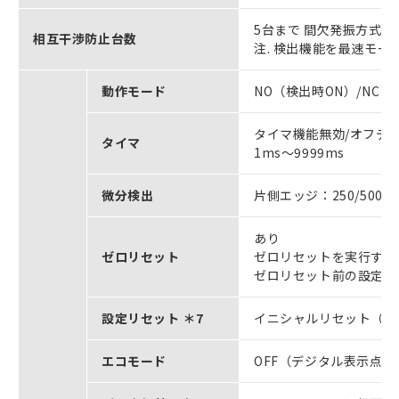
5台まで 間欠発振方式（
相互干渉防止台数
注. 検出機能を最速モ
動作モード
NO（検出時ON）/NC（
タイマ機能無効/オフデ
タイマ
1ms～9999ms
微分検出
片側エッジ：250/500μs/
あり
ゼロリセット
ゼロリセットを実行する
ゼロリセット前の設定状
設定リセット ＊7
イニシャルリセット（工
エコモード
OFF（デジタル表示点灯