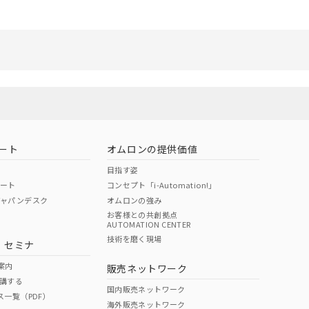
ート
オムロンの提供価値
目指す姿
ポート
コンセプト「i-Automation!」
ジャパンデスク
オムロンの強み
お客様との共創拠点
AUTOMATION CENTER
技術を磨く現場
・セミナ
案内
販売ネットワーク
講する
国内販売ネットワーク
ス一覧（PDF）
海外販売ネットワーク