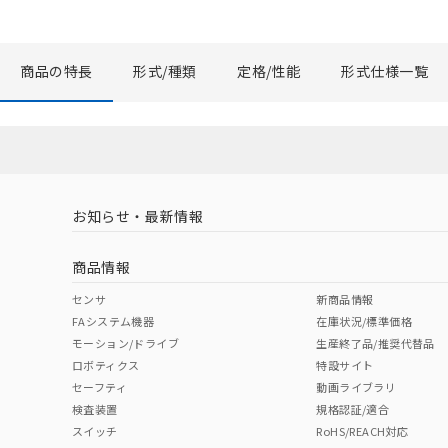
商品の特長
形式/種類
定格/性能
形式仕様一覧
お知らせ・最新情報
商品情報
センサ
新商品情報
FAシステム機器
在庫状況/標準価格
モーション/ドライブ
生産終了品/推奨代替品
ロボティクス
特設サイト
セーフティ
動画ライブラリ
検査装置
規格認証/適合
スイッチ
RoHS/REACH対応