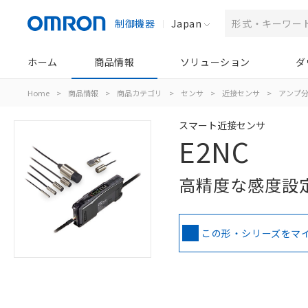
制御機器
Japan
ホーム
商品情報
ソリューション
ダ
Home
>
商品情報
>
商品カテゴリ
>
センサ
>
近接センサ
>
アンプ分
スマート近接センサ
E2NC
高精度な感度設
この形・シリーズをマ