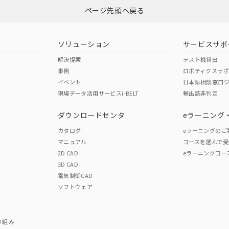
ページ先頭へ戻る
ソリューション
サービスサポ
解決提案
テスト機貸出
事例
ロボティクスサ
イベント
日本語相談窓口
現場データ活用サービスi-BELT
輸出該非判定
ダウンロードセンタ
eラーニング
カタログ
eラーニングのご
マニュアル
コースを選んで受
2D CAD
eラーニングコー
3D CAD
電気制御CAD
ソフトウェア
り組み