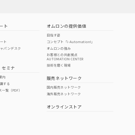
ート
オムロンの提供価値
目指す姿
ポート
コンセプト「i-Automation!」
ジャパンデスク
オムロンの強み
お客様との共創拠点
AUTOMATION CENTER
技術を磨く現場
・セミナ
案内
販売ネットワーク
講する
国内販売ネットワーク
ス一覧（PDF）
海外販売ネットワーク
オンラインストア