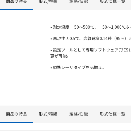
商品の特長
形式/種類
定格/性能
形式仕様一覧
• 測定温度 －50～500℃、－50～1,000
• 再現性±0.5℃、応答速度0.14秒（95
• 設定ツールとして専用ソフトウェア 形E
更が可能。
• 照準レーザタイプを品揃え。
商品の特長
形式/種類
定格/性能
形式仕様一覧