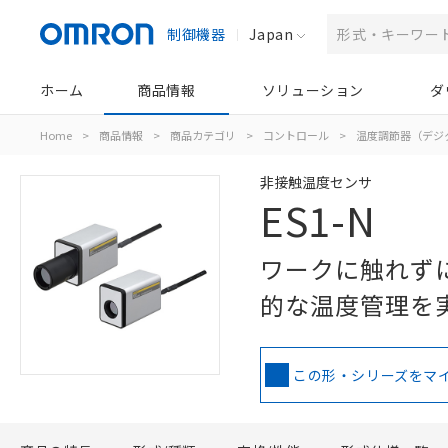
制御機器
Japan
ホーム
商品情報
ソリューション
ダ
Home
>
商品情報
>
商品カテゴリ
>
コントロール
>
温度調節器（デジ
非接触温度センサ
ES1-N
ワークに触れず
的な温度管理を
この形・シリーズをマ