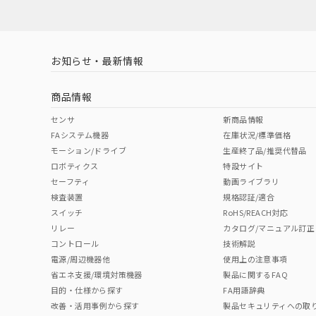
お知らせ・最新情報
商品情報
センサ
新商品情報
FAシステム機器
在庫状況/標準価格
モーション/ドライブ
生産終了品/推奨代替品
ロボティクス
特設サイト
セーフティ
動画ライブラリ
検査装置
規格認証/適合
スイッチ
RoHS/REACH対応
リレー
カタログ/マニュアル訂正
コントロール
技術解説
電源/周辺機器他
使用上の注意事項
省エネ支援/環境対策機器
製品に関するFAQ
目的・仕様から探す
FA用語辞典
改善・活用事例から探す
製品セキュリティへの取