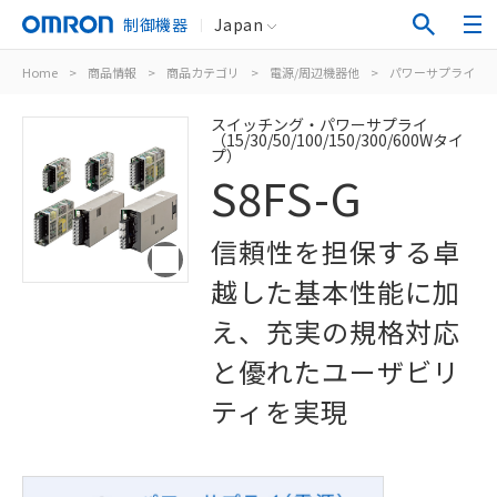
制御機器
Japan
Home
>
商品情報
>
商品カテゴリ
>
電源/周辺機器他
>
パワーサプライ（
スイッチング・パワーサプライ
（15/30/50/100/150/300/600Wタイ
プ）
S8FS-G
信頼性を担保する卓
越した基本性能に加
え、充実の規格対応
と優れたユーザビリ
ティを実現