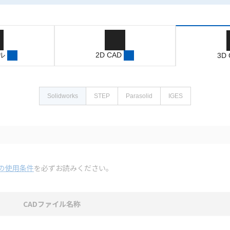
ル
2D CAD
3D
Solidworks
STEP
Parasolid
IGES
の使用条件
を必ずお読みください。
CADファイル名称