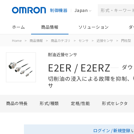
制御機器
Japan
ホーム
商品情報
ソリューション
ダ
Home
>
商品情報
>
商品カテゴリ
>
センサ
>
近接センサ
>
円柱型
耐油近接センサ
E2ER / E2ERZ
ダウ
切削油の浸入による故障を抑制、
サ
商品の特長
形式/種類
定格/性能
形式セレクタ
ログイン / 新規登録