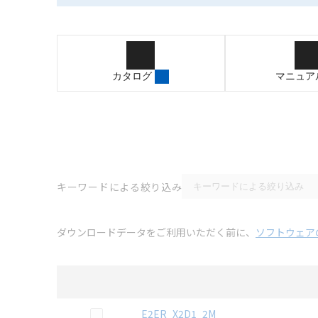
カタログ
マニュア
キーワードによる絞り込み
ダウンロードデータをご利用いただく前に、
ソフトウェア
選択
3D CAD
データのダウンロード資料一覧
この資料を選択
E2ER_X2D1_2M