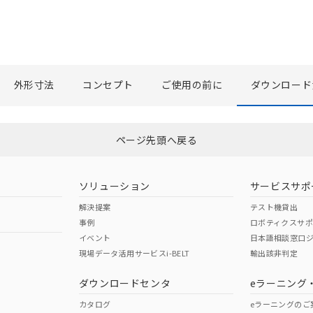
外形寸法
コンセプト
ご使用の前に
ダウンロード
選択したファイルを一括ダウンロード
0
選択可能容量：
0.0
MB /
100
MB
ページ先頭へ戻る
ソリューション
サービスサポ
解決提案
テスト機貸出
事例
ロボティクスサ
イベント
日本語相談窓口
現場データ活用サービスi-BELT
輸出該非判定
ダウンロードセンタ
eラーニング
カタログ
eラーニングのご