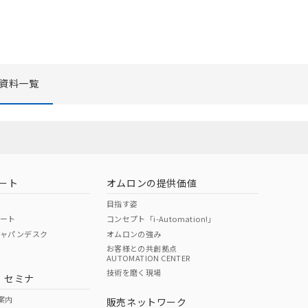
資料一覧
リセット
ート
オムロンの提供価値
目指す姿
ポート
コンセプト「i-Automation!」
ジャパンデスク
オムロンの強み
お客様との共創拠点
AUTOMATION CENTER
技術を磨く現場
・セミナ
案内
販売ネットワーク