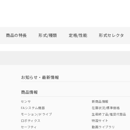
商品の特長
形式/種類
定格/性能
形式セレクタ
お知らせ・最新情報
商品情報
センサ
新商品情報
FAシステム機器
在庫状況/標準価格
モーション/ドライブ
生産終了品/推奨代替品
ロボティクス
特設サイト
セーフティ
動画ライブラリ