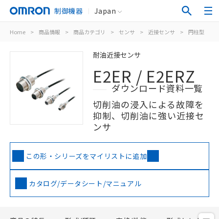
制御機器
Japan
Home
>
商品情報
>
商品カテゴリ
>
センサ
>
近接センサ
>
円柱型
>
耐油近接センサ
E2ER / E2ERZ
ダウンロード資料一覧
切削油の浸入による故障を
抑制、切削油に強い近接セ
ンサ
この形・シリーズをマイリストに追加
カタログ/データシート/マニュアル