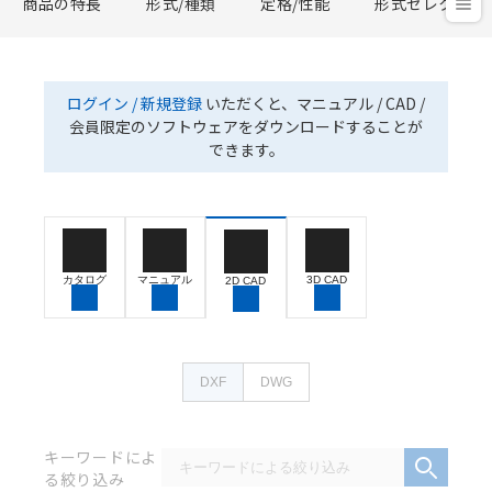
商品の特長
形式/種類
定格/性能
形式セレクタ
ログイン / 新規登録
いただくと、マニュアル / CAD /
会員限定のソフトウェアをダウンロードすることが
できます。
カタログ
マニュアル
3D CAD
2D CAD
DXF
DWG
キーワードによ
る絞り込み