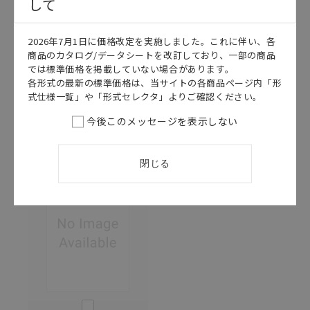
して
このカタログを選択
このカタログを選択
カタログ
日本語
カタログ
日本語
2026年7月1日に価格改定を実施しました。これに伴い、各
商品のカタログ/データシートを改訂しており、一部の商品
SGFR-220Y
SGFR-219J
では標準価格を掲載していない場合があります。
G2RV-
プッシュイン
各形式の最新の標準価格は、当サイトの各商品ページ内「形
SR/G3RV-SR
Plus端子台シ
式仕様一覧」や「形式セレクタ」よりご確認ください。
データシート
リーズ パンフ
レット
2024/02/01
更新
今後このメッセージを表示しない
2023/09/25
更新
閉じる
このカタログを選択