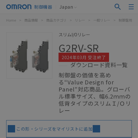
制御機器
Japan
Home
>
商品情報
>
商品カテゴリ
>
リレー
>
一般リレー
>
制御盤用
>
スリムI/Oリレー
G2RV-SR
2024年03月 受注終了
ダウンロード資料一覧
制御盤の価値を高め
る“Value Design for
Panel”対応商品。グローバ
ル標準サイズ、幅6.2ｍｍの
低背タイプのスリムＩ/Ｏリ
レー
この形・シリーズをマイリストに追加