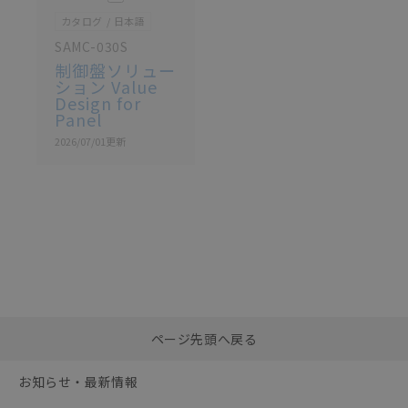
カタログ
日本語
SAMC-030S
制御盤ソリュー
ション Value
Design for
Panel
2026/07/01
更新
選択したファイルを一
0
ページ先頭へ戻る
括ダウンロード
選択可能容量：
0.0
MB /
100
MB
お知らせ・最新情報
リセット