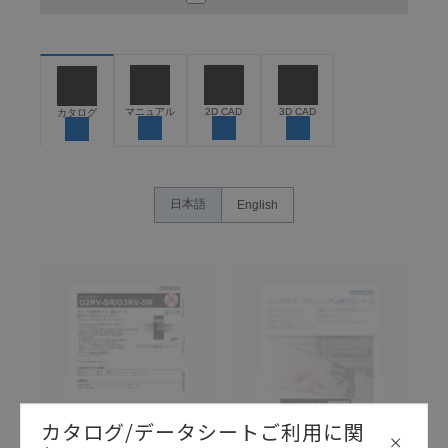
ください。以下の内容をご承諾の上、ご利用ください。
お客様が本製品を人命や財産に重大な危険を及ぼすよ
うな用途に使用される場合には、システム全体として
危険を知らせたり、冗長設計により必要な安全性を確
保できるよう設計されていること、および本製品が全
マニュアル
2D CAD
3D CAD
カタログ
体の中で意図した用途に対して適切に配電・設置され
ていることを、必ず事前に確認してください。
カタログ/マニュアルに記載されているアプリケーショ
ン事例は参考用ですので、ご採用に際しては機器・装
日本語
English
置の機能や安全性をご確認のうえご使用ください。・
商品に接続される推奨機器等、現在では入手困難なも
のもそのまま記載しています。・誤字、脱字が含まれ
ている可能性がありますがご容赦ください。
記載されているサービス内容や連絡先等は作成当時の
ものであり、変更・改定させていただいている可能性
があります。改めて当サイトの掲載内容をご確認のう
え、ご用命下さいますようお願いいたします。
カタログ/データシートご利用に関