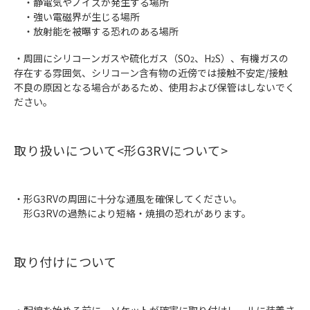
・静電気やノイズが発生する場所
・強い電磁界が生じる場所
・放射能を被曝する恐れのある場所
・周囲にシリコーンガスや硫化ガス（SO
、H
S）、有機ガスの
2
2
存在する雰囲気、シリコーン含有物の近傍では接触不安定/接触
不良の原因となる場合があるため、使用および保管はしないでく
ださい。
取り扱いについて<形G3RVについて>
・形G3RVの周囲に十分な通風を確保してください。
形G3RVの過熱により短絡・焼損の恐れがあります。
取り付けについて
・配線を始める前に、ソケットが確実に取り付けレールに装着さ