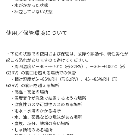
・水がかかった状態
・梱包していない状態
使用／保管環境について
・下記の状態での使用および保管は、故障や誤動作、特性劣化が
起こる恐れがありますので避けてください。
・周囲温度が－40～＋70℃（形G2RV）、－30～+100℃（形
G3RV）の範囲を超える場所での保管
・相対湿度が5～85％RH（形G2RV）、45～85%RH（形
G3RV）の範囲を超える場所
・高温・高湿の場所
・温度変化が急激で結露するような場所
・腐食性ガスや可燃性ガスのある場所
・雨水・水滴のかかる場所
・水、油、薬品などの飛沫がある場所
・塵埃、塩分、鉄粉の多い場所
・しゃ断物のある場所