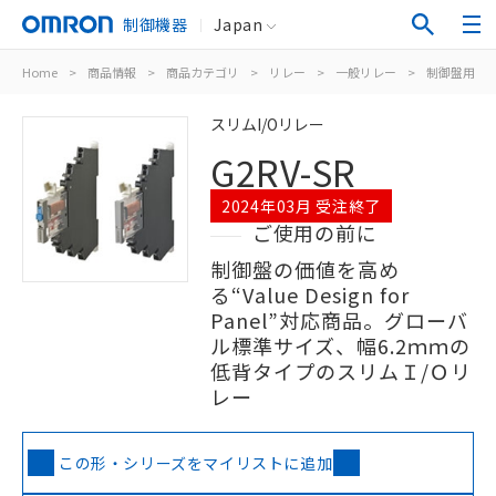
制御機器
Japan
Home
>
商品情報
>
商品カテゴリ
>
リレー
>
一般リレー
>
制御盤用
>
スリムI/Oリレー
G2RV-SR
2024年03月 受注終了
ご使用の前に
制御盤の価値を高め
る“Value Design for
Panel”対応商品。グローバ
ル標準サイズ、幅6.2ｍｍの
低背タイプのスリムＩ/Ｏリ
レー
この形・シリーズをマイリストに追加