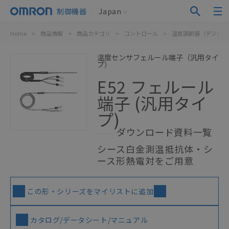
制御機器
Japan
Home
>
商品情報
>
商品カテゴリ
>
コントロール
>
温度調節器（デジタル
温度センサフェルール端子（汎用タイ
プ）
E52 フェルール
端子 (汎用タイ
プ)
ダウンロード資料一覧
シース白金測温抵抗体・シ
ース形熱電対をご用意
この形・シリーズをマイリストに追加
カタログ/データシート/マニュアル