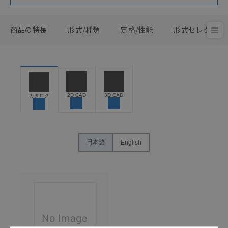
商品の特長
形式/種類
定格/性能
形式セレクタ
2D CAD
3D CAD
カタログ
日本語
English