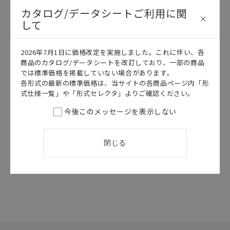
カタログ/データシートご利用に関
して
このカタログを選択
2026年7月1日に価格改定を実施しました。これに伴い、各
商品のカタログ/データシートを改訂しており、一部の商品
カタログ
日本語
では標準価格を掲載していない場合があります。
E52 フェルール端子
各形式の最新の標準価格は、当サイトの各商品ページ内「形
(汎用タイプ)
式仕様一覧」や「形式セレクタ」よりご確認ください。
E52 データシー
ト
今後このメッセージを表示しない
2026/07/01
更新
閉じる
選択したファイルを一