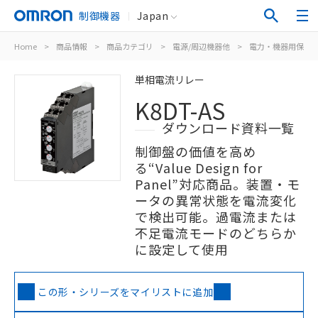
制御機器
Japan
Home
>
商品情報
>
商品カテゴリ
>
電源/周辺機器他
>
電力・機器用保護
単相電流リレー
K8DT-AS
ダウンロード資料一覧
制御盤の価値を高め
る“Value Design for
Panel”対応商品。装置・モ
ータの異常状態を電流変化
で検出可能。過電流または
不足電流モードのどちらか
に設定して使用
この形・シリーズをマイリストに追加