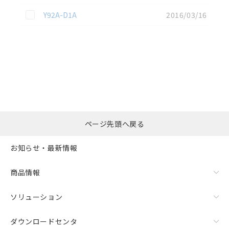
この資料を選択
Y92A-D1A
2016/03/16
選択したファイルを一
0
ページ先頭へ戻る
括ダウンロード
選択可能容量：
0.0
MB /
100
MB
お知らせ・最新情報
リセット
商品情報
ソリューション
ダウンロードセンタ