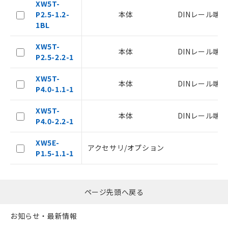
XW5T-
あります。
P2.5-1.2-
本体
DINレール端
お客様が当ウェブサイト上で当社にご
1BL
登録された部品リストについて、当社
および当社の共同利用者が、当社の製
XW5T-
品・サービスに関するお客様との取
本体
DINレール端
P2.5-2.2-1
引・商談に必要な範囲で利用すること
をご了承ください。
XW5T-
※当社の共同利用者とは、
"個人情報
本体
DINレール端
P4.0-1.1-1
の共同利用に関して"
の「1.共同利
用者の範囲」に記載されている法人を
XW5T-
指します。
本体
DINレール端
P4.0-2.2-1
XW5E-
アクセサリ/オプション
P1.5-1.1-1
ページ先頭へ戻る
お知らせ・最新情報