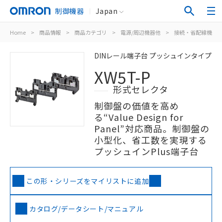
制御機器
Japan
Home
>
商品情報
>
商品カテゴリ
>
電源/周辺機器他
>
接続・省配線機器
DINレール端子台 プッシュインタイプ
XW5T-P
形式セレクタ
制御盤の価値を高め
る“Value Design for
Panel”対応商品。制御盤の
小型化、省工数を実現する
プッシュインPlus端子台
この形・シリーズをマイリストに追加
カタログ/データシート/マニュアル