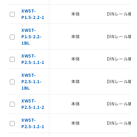
本サービスの対象外となる商品もある
XW5T-
ことをご了承ください。
本体
DINレール端
P1.5-2.2-1
在庫状況および標準価格照会結果は、
記載している更新日時点での社内デー
XW5T-
記
タに基づき作成されるものであり、閲
説明
P1.5-2.2-
本体
DINレール端
号
覧された時点での実際の在庫および標
1BL
準価格とは異なる場合があることをご
了承ください。
○
一定数以上の在庫あり
XW5T-
正式な納期状況および標準価格はお客
本体
DINレール端
P2.5-1.1-1
様のお取引先、またはお客様担当のオ
△
一定数には満たないが在庫あり
ムロン制御機器販売店・当社販売員に
XW5T-
ご相談ください。
P2.5-1.1-
本体
DINレール端
－
在庫なし(最新の在庫状況につ
オムロン制御機器販売店や当社販売拠
1BL
いては、お客様のお取引先、ま
点は「
販売ネットワーク
」をご確認
たはお客様担当のオムロン制御
ください。
XW5T-
機器販売店・当社販売員にご確
在庫状況および標準価格結果を当社の
本体
DINレール端
P2.5-1.1-2
認ください)
事前の承諾なく第三者に漏洩または開
示しないようお願いします。
XW5T-
マイパーツ機能（部品リスト作成サー
空
受注生産機種、また在庫状況の
本体
DINレール端
P2.5-1.2-1
ビス）をご利用いただくには、I-Web
白
情報を公開していない機種
メンバーズにご登録されている必要が