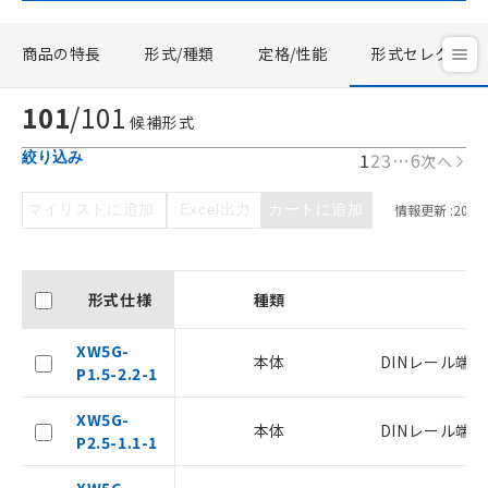
商品の特長
形式/種類
定格/性能
形式セレクタ
101
/
101
候補形式
1
2
3
…
6
絞り込み
次へ
マイリストに追加
Excel出力
カートに追加
情報更新 :
2026/
形式仕様
種類
XW5G-
本体
DINレール端
P1.5-2.2-1
XW5G-
本体
DINレール端
P2.5-1.1-1
XW5G-