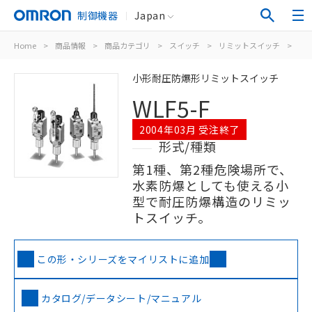
制御機器
Japan
Home
>
商品情報
>
商品カテゴリ
>
スイッチ
>
リミットスイッチ
>
汎
小形耐圧防爆形リミットスイッチ
WLF5-F
2004年03月 受注終了
形式/種類
第1種、第2種危険場所で、
水素防爆としても使える小
型で耐圧防爆構造のリミッ
トスイッチ。
この形・シリーズをマイリストに追加
カタログ/データシート/マニュアル