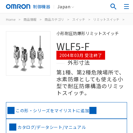
制御機器
Japan
Home
>
商品情報
>
商品カテゴリ
>
スイッチ
>
リミットスイッチ
>
汎
小形耐圧防爆形リミットスイッチ
WLF5-F
2004年03月 受注終了
外形寸法
第1種、第2種危険場所で、
水素防爆としても使える小
型で耐圧防爆構造のリミッ
トスイッチ。
この形・シリーズをマイリストに追加
カタログ/データシート/マニュアル