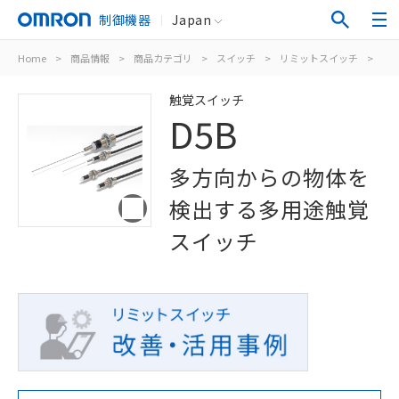
制御機器
Japan
Home
>
商品情報
>
商品カテゴリ
>
スイッチ
>
リミットスイッチ
>
タ
触覚スイッチ
D5B
多方向からの物体を
検出する多用途触覚
スイッチ