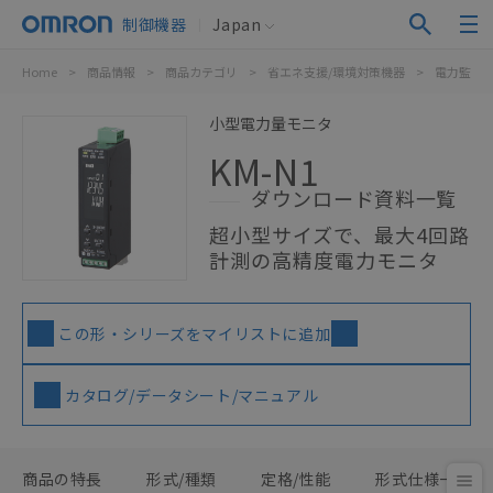
制御機器
Japan
Home
>
商品情報
>
商品カテゴリ
>
省エネ支援/環境対策機器
>
電力監視
小型電力量モニタ
KM-N1
ダウンロード資料一覧
超小型サイズで、最大4回路
計測の高精度電力モニタ
この形・シリーズをマイリストに追加
カタログ/データシート/マニュアル
商品の特長
形式/種類
定格/性能
形式仕様一覧