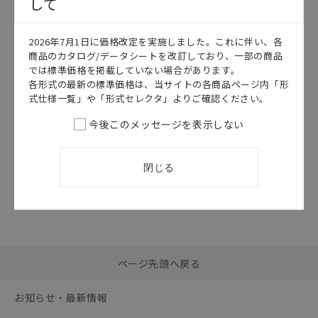
して
このカタログを選択
2026年7月1日に価格改定を実施しました。これに伴い、各
カタログ
日本語
商品のカタログ/データシートを改訂しており、一部の商品
KANC-028M
では標準価格を掲載していない場合があります。
KM-N1 カタロ
各形式の最新の標準価格は、当サイトの各商品ページ内「形
グ
式仕様一覧」や「形式セレクタ」よりご確認ください。
2026/07/01
更新
今後このメッセージを表示しない
閉じる
選択したファイルを一
0
ページ先頭へ戻る
括ダウンロード
選択可能容量：
0.0
MB /
100
MB
お知らせ・最新情報
リセット