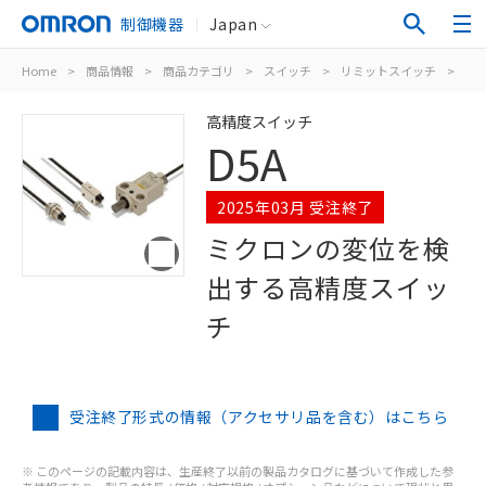
制御機器
Japan
Home
>
商品情報
>
商品カテゴリ
>
スイッチ
>
リミットスイッチ
>
高
高精度スイッチ
D5A
2025年03月 受注終了
ミクロンの変位を検
出する高精度スイッ
チ
受注終了形式の情報（アクセサリ品を含む）はこちら
※ このページの記載内容は、生産終了以前の製品カタログに基づいて作成した参