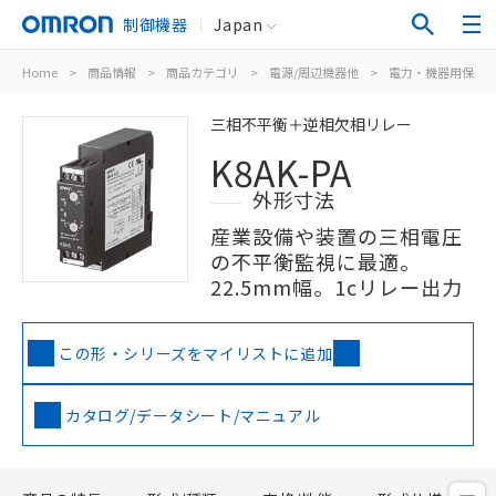
制御機器
Japan
Home
>
商品情報
>
商品カテゴリ
>
電源/周辺機器他
>
電力・機器用保護
三相不平衡＋逆相欠相リレー
K8AK-PA
外形寸法
産業設備や装置の三相電圧
の不平衡監視に最適。
22.5mm幅。1cリレー出力
この形・シリーズをマイリストに追加
カタログ/データシート/マニュアル