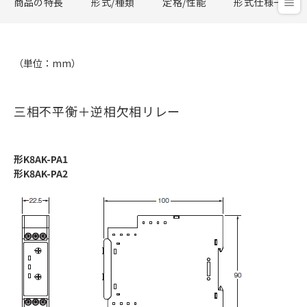
商品の特長
形式/種類
定格/性能
形式仕様一覧
（単位：mm）
三相不平衡＋逆相欠相リレー
形K8AK-PA1
形K8AK-PA2