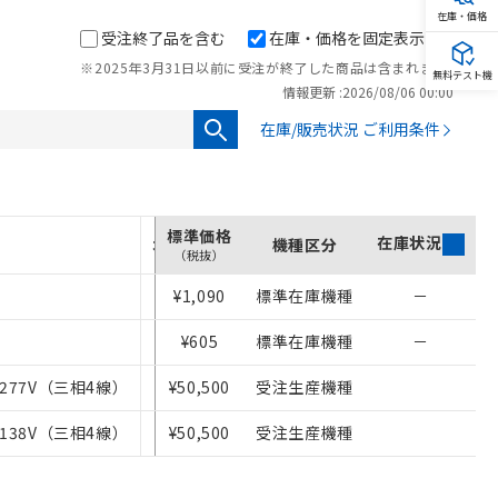
在庫・価格
受注終了品を含む
在庫・価格を固定表示
※2025年3月31日以前に受注が終了した商品は含まれません。
無料テスト機
情報更新 :
2026/08/06 00:00
在庫/販売状況 ご利用条件
標準価格
在庫状況
オンライン価格
機種区分
（税抜）
¥1,090
¥1,190
標準在庫機種
－
¥605
¥660
標準在庫機種
－
を提供させていただ
/277V（三相4線）
¥50,500
¥55,550
受注生産機種
をご了承ください。
基づき作成されるも
/138V（三相4線）
¥50,500
¥55,550
受注生産機種
ことをご了承くださ
ン制御機器販売店・