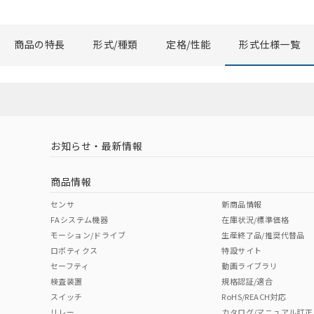
当社販売員に
△
一定数に
オムロン制御
在庫状況およ
－
在庫なし
商品の特長
形式/種類
定格/性能
形式仕様一覧
す。
機器販売
マイパーツ機
ている必要が
空
受注生産
お客様が当ウ
白
が、当社の製
さい。
※当社の共同
お知らせ・最新情報
いる法人を指
商品情報
センサ
新商品情報
FAシステム機器
在庫状況/標準価格
モーション/ドライブ
生産終了品/推奨代替品
ロボティクス
特設サイト
セーフティ
動画ライブラリ
検査装置
規格認証/適合
スイッチ
RoHS/REACH対応
リレー
カタログ/マニュアル訂正