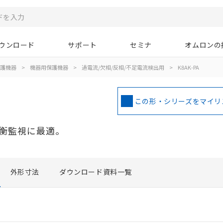
ウンロード
サポート
セミナ
オムロンの
護機器
>
機器用保護機器
>
過電流/欠相/反相/不足電流検出用
>
K8AK-PA
この形・シリーズをマイリ
衡監視に最適。
外形寸法
ダウンロード資料一覧