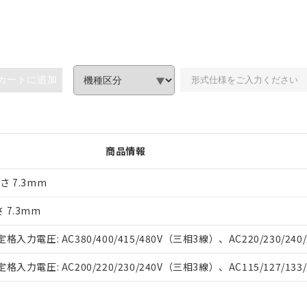
カートに追加
商品情報
さ 7.3mm
みいただき、同意のうえご利用ください。
さ 7.3mm
、当社制御機器事業取扱商品の当社在庫状況および標準価格(税抜)
力電圧: AC380/400/415/480V（三相3線）、AC220/230/240
事業取扱商品の中には、本サービスの対象外となる商品もあること
び標準価格照会結果は、記載している更新日時点での社内データに
力電圧: AC200/220/230/240V（三相3線）、AC115/127/133
覧された時点での実際の在庫および標準価格とは異なる場合がある
上の在庫あり
況および標準価格はお客様のお取引先、またはお客様担当のオムロ