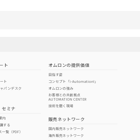
さい。
ないようお願いしま
のオムロン制御
バーズにご登録され
び当社の共同利用者
ることをご了承くだ
範囲」に記載されて
ート
オムロンの提供価値
目指す姿
ポート
コンセプト「i-Automation!」
ジャパンデスク
オムロンの強み
お客様との共創拠点
AUTOMATION CENTER
技術を磨く現場
・セミナ
案内
販売ネットワーク
講する
国内販売ネットワーク
ス一覧（PDF）
海外販売ネットワーク