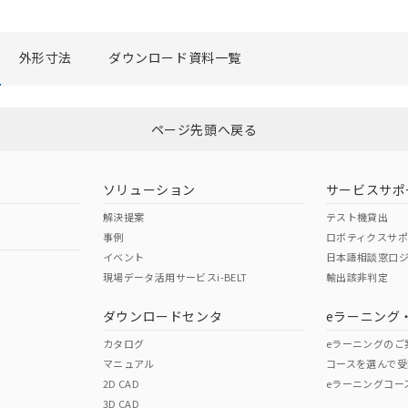
ご相談ください。
は満たないが在庫あり
機器販売店や当社販売拠点は「
販売ネットワーク
」をご確認くだ
び標準価格結果を当社の事前の承諾なく第三者に漏洩または開示し
(最新の在庫状況については、お客様のお取引先、またはお客様担当
外形寸法
ダウンロード資料一覧
店・当社販売員にご確認ください)
能（部品リスト作成サービス）をご利用いただくには、I-Webメン
あります。
機種、また在庫状況の情報を公開していない機種
ェブサイト上で当社にご登録された部品リストについて、当社およ
ページ先頭へ戻る
品・サービスに関するお客様との取引・商談に必要な範囲で利用す
利用者とは、
"個人情報の共同利用に関して"
の「1.共同利用者の
ソリューション
サービスサポ
します。
解決提案
テスト機貸出
事例
ロボティクスサ
イベント
日本語相談窓口
現場データ活用サービスi-BELT
輸出該非判定
ダウンロードセンタ
eラーニング
カタログ
eラーニングのご
マニュアル
コースを選んで受
2D CAD
eラーニングコー
3D CAD