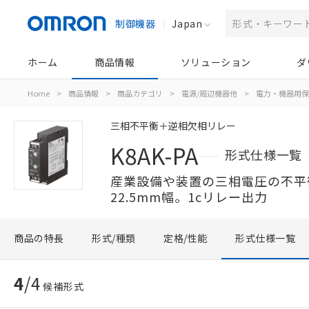
制御機器
Japan
ホーム
商品情報
ソリューション
ダ
Home
>
商品情報
>
商品カテゴリ
>
電源/周辺機器他
>
電力・機器用保
三相不平衡＋逆相欠相リレー
K8AK-PA
形式仕様一覧
産業設備や装置の三相電圧の不平
22.5mm幅。1cリレー出力
商品の特長
形式/種類
定格/性能
形式仕様一覧
4
/
4
候補形式