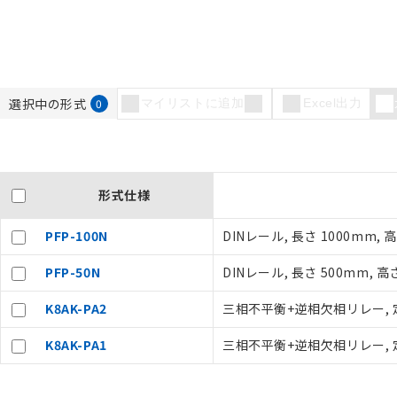
選択中の形式
0
マイリストに追加
Excel出力
ご利用条件
形式仕様
PFP-100N
DINレール, 長さ 1000mm, 高
以下の条件をお読
PFP-50N
DINレール, 長さ 500mm, 高
本サービスは
くものです。
記
説明
K8AK-PA2
三相不平衡+逆相欠相リレー, 定格入
当社制御機器
号
在庫状況およ
K8AK-PA1
三相不平衡+逆相欠相リレー, 定格入
のであり、閲
○
一定数以
い。
正式な納期状