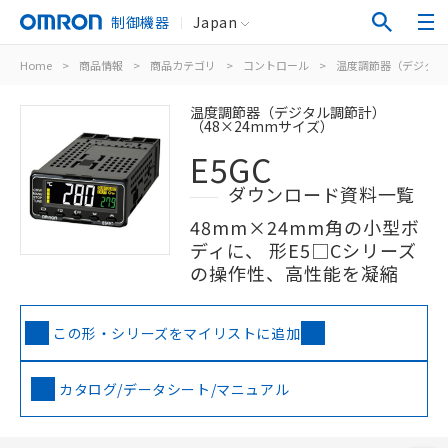
制御機器
Japan
Home
>
商品情報
>
商品カテゴリ
>
コントロール
>
温度調節器（デジタル
温度調節器（デジタル調節計）
（48×24mmサイズ）
E5GC
ダウンロード資料一覧
48mm×24mm角の小型ボ
ディに、 形E5□Cシリーズ
の操作性、高性能を凝縮
この形・シリーズをマイリストに追加
カタログ/データシート/マニュアル