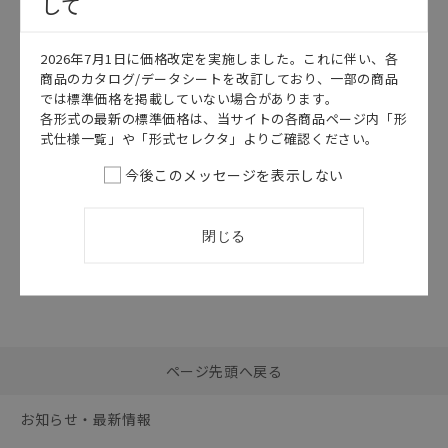
して
このカタログを選択
2026年7月1日に価格改定を実施しました。これに伴い、各
カタログ
日本語
商品のカタログ/データシートを改訂しており、一部の商品
ZC-□55
では標準価格を掲載していない場合があります。
ZC-□55 データ
各形式の最新の標準価格は、当サイトの各商品ページ内「形
シート
式仕様一覧」や「形式セレクタ」よりご確認ください。
2026/07/01
更新
今後このメッセージを表示しない
閉じる
選択したファイルを一
0
ページ先頭へ戻る
括ダウンロード
選択可能容量：
0.0
MB /
100
MB
お知らせ・最新情報
リセット