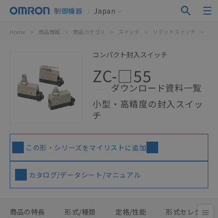
制御機器
Japan
Home
>
商品情報
>
商品カテゴリ
>
スイッチ
>
リミットスイッチ
>
汎
コンパクト封入スイッチ
ZC-□55
ダウンロード資料一覧
小型・高精度の封入スイッ
チ
この形・シリーズをマイリストに追加
カタログ/データシート/マニュアル
商品の特長
形式/種類
定格/性能
形式セレクタ