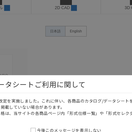
ル
2D CAD
3D
日本語
English
データシートご利用に関して
価格改定を実施しました。これに伴い、各商品のカタログ/データシート
を掲載していない場合があります。
このカタログを選択
価格は、当サイトの各商品ページ内「形式仕様一覧」や「形式セレク
今後このメッセージを表示しない