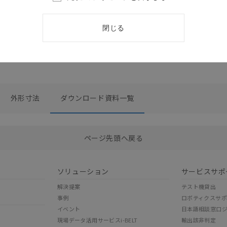
S カタログ
閉じる
外形寸法
ダウンロード資料一覧
選択したファイルを一括ダウンロード
0
選択可能容量：
0.0
MB /
100
MB
ページ先頭へ戻る
ソリューション
サービスサポ
解決提案
テスト機貸出
事例
ロボティクスサ
イベント
日本語相談窓口
現場データ活用サービスi-BELT
輸出該非判定