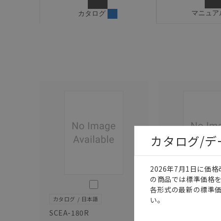
マニュア
カタログ
カタログ/
2026年7月1日に
の商品では標準価格
このカタログを選択
各形式の最新の標準
い。
カタログ
日本語
カタログ
日本語
SCEA-180R
SCEA-170R