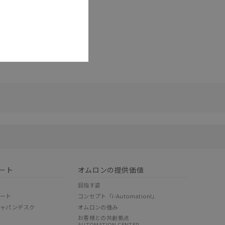
リセット
ート
オムロンの提供価値
目指す姿
ポート
コンセプト「i-Automation!」
ジャパンデスク
オムロンの強み
お客様との共創拠点
AUTOMATION CENTER