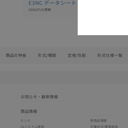
E3NC データシート
E3NC-L/-
2026/07/01
更新
2026/07/01
更新
商品の特長
形式/種類
定格/性能
形式仕様一覧
お知らせ・最新情報
商品情報
センサ
新商品情報
FAシステム機器
在庫状況/標準価格