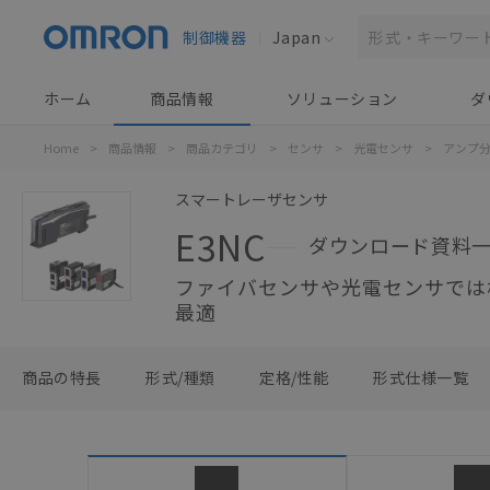
制御機器
Japan
ホーム
商品情報
ソリューション
ダ
Home
>
商品情報
>
商品カテゴリ
>
センサ
>
光電センサ
>
アンプ
スマートレーザセンサ
E3NC
ダウンロード資料
ファイバセンサや光電センサでは
最適
商品の特長
形式/種類
定格/性能
形式仕様一覧