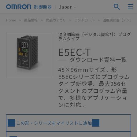
制御機器
Japan
Home
>
商品情報
>
商品カテゴリ
>
コントロール
>
温度調節器（デジタル
温度調節器（デジタル調節計）プログ
ラムタイプ
E5EC-T
ダウンロード資料一覧
48×96mmサイズ。形
E5ECシリーズにプログラム
タイプ新登場。最大256セ
グメントのプログラム容量
で、多様なアプリケーショ
ンに対応。
この形・シリーズをマイリストに追加