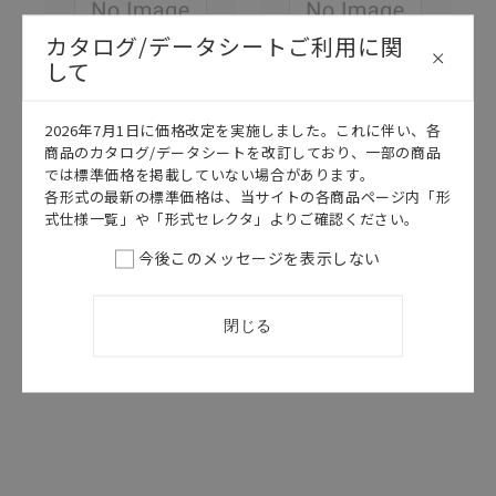
カタログ/データシートご利用に関
して
2026年7月1日に価格改定を実施しました。これに伴い、各
このカタログを選択
このカタログを選択
商品のカタログ/データシートを改訂しており、一部の商品
では標準価格を掲載していない場合があります。
カタログ
日本語
カタログ
日本語
各形式の最新の標準価格は、当サイトの各商品ページ内「形
SGTD-073AC
SGTD-077E
式仕様一覧」や「形式セレクタ」よりご確認ください。
E5□C/E5□C-
E5AC-T/E5CC-
T データシート
T/E5EC-T カタ
今後このメッセージを表示しない
ログ
2026/08/03
更新
2026/07/01
更新
閉じる