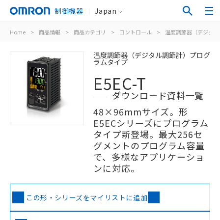
制御機器
Japan
Home
>
商品情報
>
商品カテゴリ
>
コントロール
>
温度調節器（デジタル
温度調節器（デジタル調節計）プログ
ラムタイプ
E5EC-T
ダウンロード資料一覧
48×96mmサイズ。形
E5ECシリーズにプログラム
タイプ新登場。最大256セ
グメントのプログラム容量
で、多様なアプリケーショ
ンに対応。
この形・シリーズをマイリストに追加