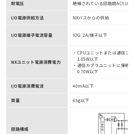
耐電圧
絶縁されている回路間AC510
I/O電源供給方法
NXバスからの供給
I/O電源端子電流容量
IOG: 2A/端子以下
・CPUユニットまたは通信コン
1.05W以下
NXユニット電源消費電力
・通信カプラユニットに接続 ＊
0.70W以下
I/O電源消費電流
40mA以下
質量
65g以下
回路構成