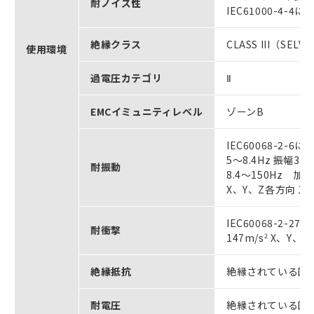
耐ノイズ性
IEC61000-4-
絶縁クラス
CLASS III（SELV
使用環境
過電圧カテゴリ
Ⅱ
EMCイミュニティレベル
ゾーンB
IEC60068-2-6に
5～8.4Hz 振幅3.
耐振動
8.4～150Hz 加速
X、Y、Z各方向 1
IEC60068-2-27
耐衝撃
147m/s
2
X、Y、Z
絶縁抵抗
絶縁されている回路間
耐電圧
絶縁されている回路