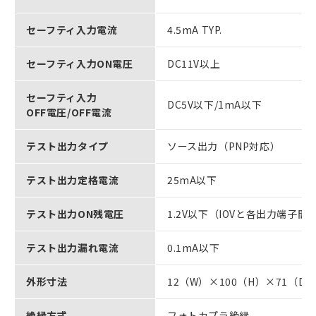
セーフティ入力電流
4.5mA TYP.
セーフティ入力ON電圧
DC11V以上
セーフティ入力
DC5V以下/1mA以下
OFF電圧/OFF電流
テスト出力タイプ
ソース出力（PNP対応）
テスト出力定格電流
25mA以下
テスト出力ON残電圧
1.2V以下（IOVと各出力端子間
テスト出力漏れ電流
0.1mA以下
外形寸法
12（W）×100（H）×71（D）
絶縁方式
フォトカプラ絶縁