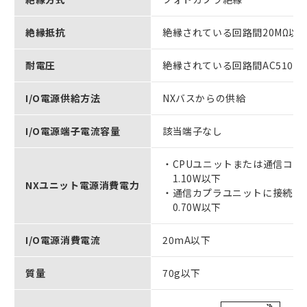
絶縁抵抗
絶縁されている回路間20MΩ以上
耐電圧
絶縁されている回路間AC510V
I/O電源供給方法
NXバスからの供給
I/O電源端子電流容量
該当端子なし
・CPUユニットまたは通信コン
1.10W以下
NXユニット電源消費電力
・通信カプラユニットに接続 ＊
0.70W以下
I/O電源消費電流
20mA以下
質量
70g以下