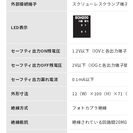
外部接続端子
スクリューレスクランプ端子台
LED表示
セーフティ出力ON残電圧
1.2V以下（IOVと各出力端子間
セーフティ出力OFF残電圧
2V以下（IOGと各出力端子間）
セーフティ出力漏れ電流
0.1mA以下
外形寸法
12（W）×100（H）×71（D
絶縁方式
フォトカプラ絶縁
絶縁抵抗
絶縁されている回路間20MΩ以上