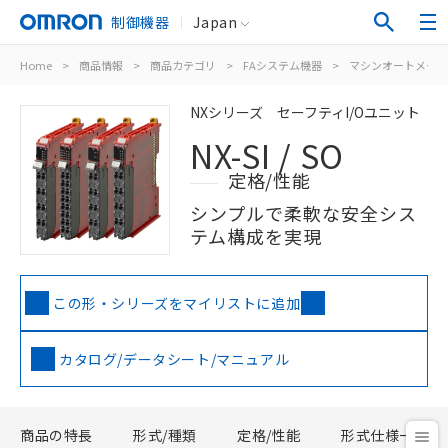
制御機器
Japan
Home
>
商品情報
>
商品カテゴリ
>
FAシステム機器
>
マシンオートメーシ
NXシリーズ セーフティI/Oユニット
NX-SI / SO
定格/性能
シンプルで柔軟な安全シス
テム構成を実現
この形・シリーズをマイリストに追加
カタログ/データシート/マニュアル
商品の特長
形式/種類
定格/性能
形式仕様一覧