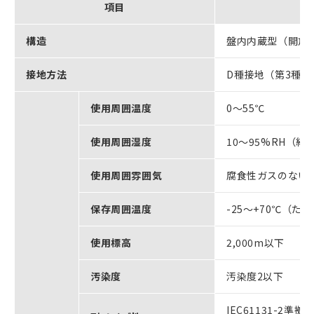
項目
構造
盤内内蔵型（開放
接地方法
D種接地（第3種接
使用周囲温度
0～55℃
使用周囲湿度
10～95%RH（
使用周囲雰囲気
腐食性ガスのない
保存周囲温度
-25～+70℃（
使用標高
2,000m以下
汚染度
汚染度2以下
IEC61131-2準拠