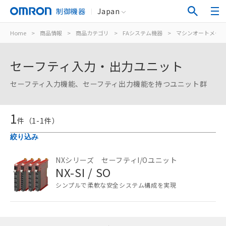
制御機器
Japan
Home
>
商品情報
>
商品カテゴリ
>
FAシステム機器
>
マシンオートメーシ
セーフティ入力・出力ユニット
セーフティ入力機能、セーフティ出力機能を持つユニット群
1
件（
1
-
1
件）
絞り込み
ご利用条件
NXシリーズ セーフティI/Oユニット
NX-SI / SO
以下の条件をお読みいただき、同意のうえ
ご利用ください。
シンプルで柔軟な安全システム構成を実現
本サービスは、当社制御機器事業取扱
商品の当社在庫状況および標準価格
(税抜)を提供させていただくもので