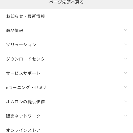
ページ先頭へ戻る
す。
当社制御機器事業取扱商品の中には、
お知らせ・最新情報
本サービスの対象外となる商品もある
ことをご了承ください。
在庫状況および標準価格照会結果は、
商品情報
記載している更新日時点での社内デー
記
タに基づき作成されるものであり、閲
説明
ソリューション
号
覧された時点での実際の在庫および標
準価格とは異なる場合があることをご
ダウンロードセンタ
了承ください。
○
一定数以上の在庫あり
正式な納期状況および標準価格はお客
サービスサポート
様のお取引先、またはお客様担当のオ
△
一定数には満たないが在庫あり
ムロン制御機器販売店・当社販売員に
ご相談ください。
eラーニング・セミナ
－
在庫なし(最新の在庫状況につ
オムロン制御機器販売店や当社販売拠
いては、お客様のお取引先、ま
点は「
販売ネットワーク
」をご確認
オムロンの提供価値
たはお客様担当のオムロン制御
ください。
機器販売店・当社販売員にご確
在庫状況および標準価格結果を当社の
販売ネットワーク
認ください)
事前の承諾なく第三者に漏洩または開
示しないようお願いします。
マイパーツ機能（部品リスト作成サー
オンラインストア
空
受注生産機種、また在庫状況の