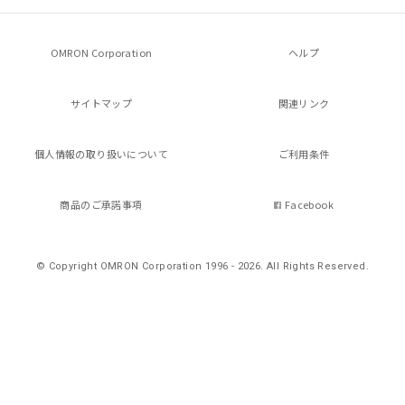
ビス）をご利用いただくには、I-Web
白
情報を公開していない機種
メンバーズにご登録されている必要が
あります。
OMRON Corporation
ヘルプ
お客様が当ウェブサイト上で当社にご
登録された部品リストについて、当社
および当社の共同利用者が、当社の製
サイトマップ
関連リンク
品・サービスに関するお客様との取
引・商談に必要な範囲で利用すること
個人情報の
取り扱いについて
ご利用条件
をご了承ください。
※当社の共同利用者とは、
"個人情報
の共同利用に関して"
の「1.共同利
商品のご承諾事項
Facebook
用者の範囲」に記載されている法人を
指します。
© Copyright OMRON Corporation 1996 - 2026.
All Rights Reserved.