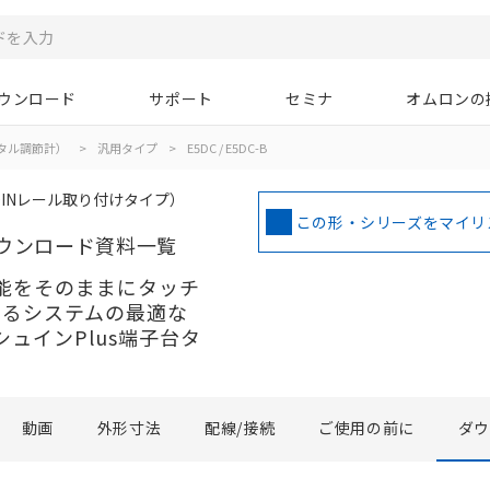
ウンロード
サポート
セミナ
オムロンの
タル調節計）
>
汎用タイプ
>
E5DC / E5DC-B
DINレール取り付けタイプ）
この形・シリーズをマイリ
ウンロード資料一覧
性能をそのままにタッチ
するシステムの最適な
ュインPlus端子台タ
動画
外形寸法
配線/接続
ご使用の前に
ダ