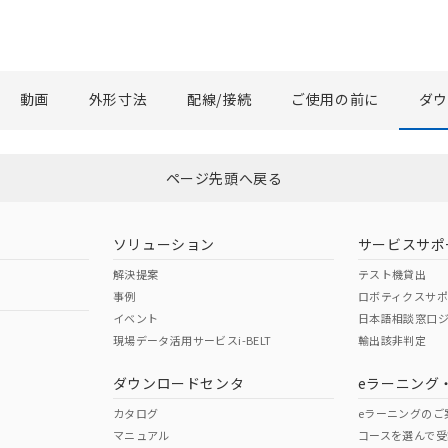
動画
外形寸法
配線/接続
ご使用の前に
ダ
選択したファイルを一括ダウンロード
0
選択可能容量：
0.0
MB /
100
MB
ページ先頭へ戻る
ソリューション
サービスサポ
解決提案
テスト機貸出
事例
ロボティクスサ
イベント
日本語相談窓口
現場データ活用サービスi-BELT
輸出該非判定
ダウンロードセンタ
eラーニング
カタログ
eラーニングのご
マニュアル
コースを選んで受