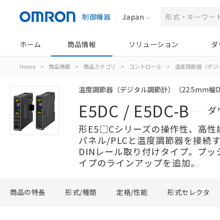
制御機器
Japan
ホーム
商品情報
ソリューション
ダ
Home
>
商品情報
>
商品カテゴリ
>
コントロール
>
温度調節器（デジ
温度調節器（デジタル調節計）（22.5mm幅
E5DC / E5DC-B
ダ
形E5□Cシリーズの操作性、高
パネル/PLCと温度調節器を接続
DINレール取り付けタイプ。プッシ
イプのラインアップを追加。
商品の特長
形式/種類
定格/性能
形式セレクタ