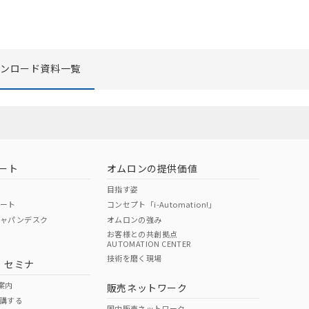
ウンロード資料一覧
リセット
ート
オムロンの提供価値
目指す姿
ポート
コンセプト「i-Automation!」
ジャパンデスク
オムロンの強み
お客様との共創拠点
AUTOMATION CENTER
技術を磨く現場
・セミナ
案内
販売ネットワーク
講する
国内販売ネットワーク