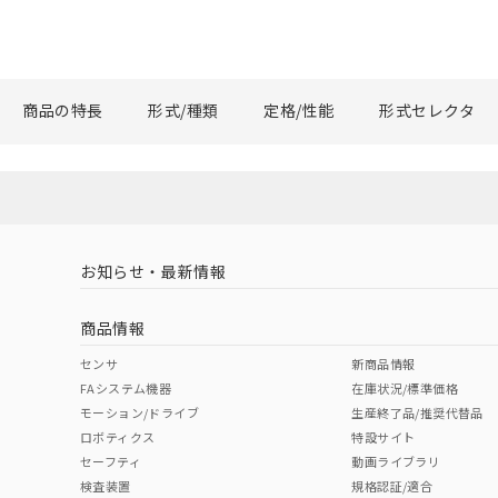
商品の特長
形式/種類
定格/性能
形式セレクタ
お知らせ・最新情報
商品情報
センサ
新商品情報
FAシステム機器
在庫状況/標準価格
モーション/ドライブ
生産終了品/推奨代替品
ロボティクス
特設サイト
セーフティ
動画ライブラリ
検査装置
規格認証/適合