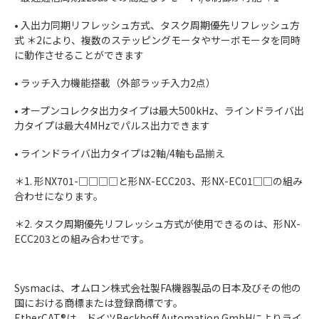
• 入出力同期リフレッシュ方式、タスク周期優先リフレッシュ方
式 ＊2により、複数のステッピングモータやサーボモータを同時
に動作させることができます
• ラッチ入力機能搭載（外部ラッチ入力2点）
• オープンコレクタ出力タイプは最大500kHz、ラインドライバ出
力タイプは最大4MHzでパルス出力できます
• ラインドライバ出力タイプは2軸/4軸も品揃え
＊1. 形NX701-□□□□と形NX-ECC203、形NX-EC01□□の組み
合わせになります。
＊2. タスク周期優先リフレッシュ方式が使用できるのは、形NX-
ECC203との組み合わせです。
Sysmacは、オムロン株式会社製FA機器製品の日本及びその他の
国における商標または登録商標です。
EtherCAT®は、ドイツBeckhoff Automation GmbHによりライ