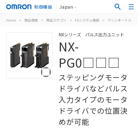
制御機器
Japan
Home
>
商品情報
>
商品カテゴリ
>
FAシステム機器
>
マシンオートメーシ
NXシリーズ パルス出力ユニット
NX-
PG0□□□
ステッピングモータ
ドライバなどパルス
入力タイプのモータ
ドライバでの位置決
めが可能