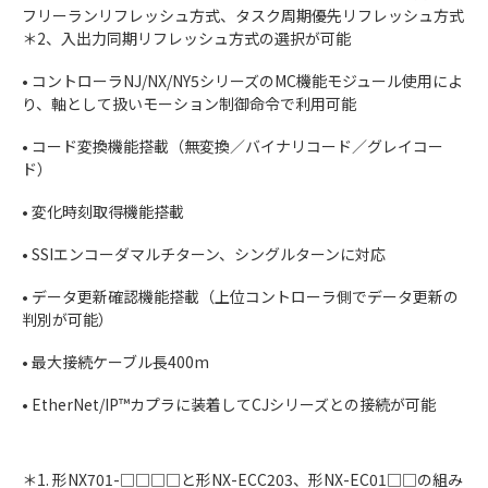
フリーランリフレッシュ方式、タスク周期優先リフレッシュ方式
＊2、入出力同期リフレッシュ方式の選択が可能
• コントローラNJ/NX/NY5シリーズのMC機能モジュール使用によ
り、軸として扱いモーション制御命令で利用可能
• コード変換機能搭載（無変換／バイナリコード／グレイコー
ド）
• 変化時刻取得機能搭載
• SSIエンコーダマルチターン、シングルターンに対応
• データ更新確認機能搭載（上位コントローラ側でデータ更新の
判別が可能）
• 最大接続ケーブル長400m
• EtherNet/IP™カプラに装着してCJシリーズとの接続が可能
＊1. 形NX701-□□□□と形NX-ECC203、形NX-EC01□□の組み