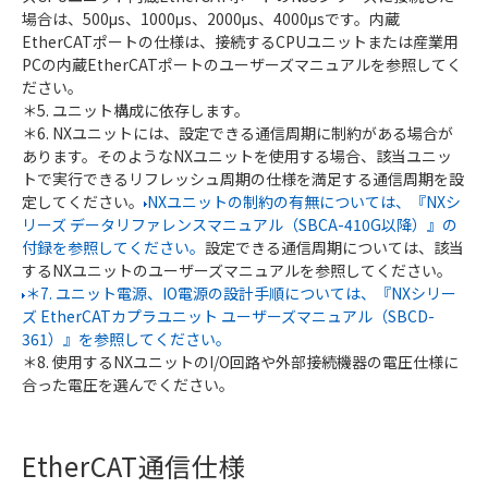
場合は、500μs、1000μs、2000μs、4000μsです。内蔵
EtherCATポートの仕様は、接続するCPUユニットまたは産業用
PCの内蔵EtherCATポートのユーザーズマニュアルを参照してく
ださい。
＊5. ユニット構成に依存します。
＊6. NXユニットには、設定できる通信周期に制約がある場合が
あります。そのようなNXユニットを使用する場合、該当ユニッ
トで実行できるリフレッシュ周期の仕様を満足する通信周期を設
定してください。
NXユニットの制約の有無については、『NXシ
リーズ データリファレンスマニュアル（SBCA-410G以降）』の
付録を参照してください。
設定できる通信周期については、該当
するNXユニットのユーザーズマニュアルを参照してください。
＊7. ユニット電源、IO電源の設計手順については、『NXシリー
ズ EtherCATカプラユニット ユーザーズマニュアル（SBCD-
361）』を参照してください。
＊8. 使用するNXユニットのI/O回路や外部接続機器の電圧仕様に
合った電圧を選んでください。
EtherCAT通信仕様