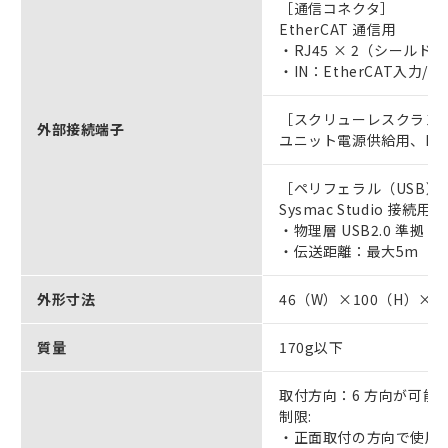
［通信コネクタ］
EtherCAT 通信用
・RJ45 × 2（シールド
・IN：EtherCAT入力/OU
［スクリューレスクラン
外部接続端子
ユニット電源供給用、I/
［ペリフェラル（USB）
Sysmac Studio 接続用
・物理層 USB2.0 準拠 B
・伝送距離：最大5m
外形寸法
46（W）×100（H）×7
質量
170g以下
取付方向：6 方向が可能
制限:
・正面取付の方向で使用