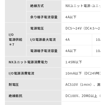
絶縁方式
NXユニット電源-ユニッ
余り端子電流容量
4A以下
電源電圧
DC5～24V（DC4.5～28.
I/O
電源供給
I/O電源最大電流
4A
10A
＊7
電源端子電流容量
4A以下
10A
NXユニット電源消費電力
1.45W以下
I/O電源消費電流
10mA以下（DC24V時）
耐電圧
AC510V（1min）、
絶縁抵抗
DC100V、20MΩ以上