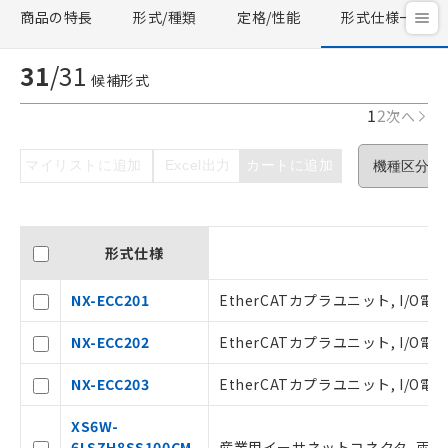
商品の特長
形式/種類
定格/性能
形式仕様一覧
31
/
31
候補形式
1
2
次へ
マイリストに追加
Excel出力
カートに追加
形式仕様
NX-ECC201
EtherCATカプラユニット, I/O電
NX-ECC202
EtherCATカプラユニット, I/O電
NX-ECC203
EtherCATカプラユニット, I/O電
XS6W-
6LSZH8SS100CM-
産業用イーサネットコネクタ, 両側コネク