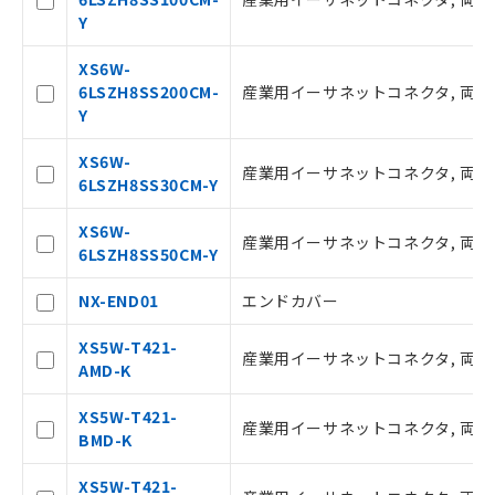
Y
XS6W-
6LSZH8SS200CM-
産業用イーサネットコネクタ, 両側コネク
Y
XS6W-
産業用イーサネットコネクタ, 両側コネク
ご利用条件
6LSZH8SS30CM-Y
XS6W-
産業用イーサネットコネクタ, 両側コネク
以下の条件をお読みいただき、同意のうえ
6LSZH8SS50CM-Y
ご利用ください。
NX-END01
エンドカバー
本サービスは、当社制御機器事業取扱
商品の当社在庫状況および標準価格(税
XS5W-T421-
産業用イーサネットコネクタ, 両側コ
抜)を提供させていただくものです。
AMD-K
当社制御機器事業取扱商品の中には、
本サービスの対象外となる商品もある
XS5W-T421-
産業用イーサネットコネクタ, 両側コ
ことをご了承ください。
BMD-K
在庫状況および標準価格照会結果は、
記載している更新日時点での社内デー
XS5W-T421-