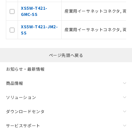
引・商談に必要な範囲で利用すること
XS5W-T421-
産業用イーサネットコネクタ, 両側コ
をご了承ください。
GMC-SS
※当社の共同利用者とは、
"個人情報
の共同利用に関して"
の「1.共同利
XS5W-T421-JM2-
産業用イーサネットコネクタ, 両側コ
用者の範囲」に記載されている法人を
SS
指します。
ページ先頭へ戻る
お知らせ・最新情報
商品情報
ソリューション
ダウンロードセンタ
サービスサポート