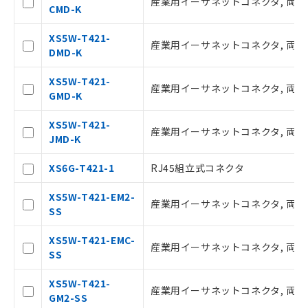
産業用イーサネットコネクタ, 両側コ
タに基づき作成されるものであり、閲
CMD-K
記
説明
覧された時点での実際の在庫および標
号
準価格とは異なる場合があることをご
XS5W-T421-
産業用イーサネットコネクタ, 両側コ
了承ください。
DMD-K
○
一定数以上の在庫あり
正式な納期状況および標準価格はお客
様のお取引先、またはお客様担当のオ
XS5W-T421-
産業用イーサネットコネクタ, 両側コ
ムロン制御機器販売店・当社販売員に
△
一定数には満たないが在庫あり
GMD-K
ご相談ください。
オムロン制御機器販売店や当社販売拠
－
在庫なし(最新の在庫状況につ
XS5W-T421-
産業用イーサネットコネクタ, 両側コ
点は「
販売ネットワーク
」をご確認
いては、お客様のお取引先、ま
JMD-K
ください。
たはお客様担当のオムロン制御
在庫状況および標準価格結果を当社の
機器販売店・当社販売員にご確
XS6G-T421-1
RJ45組立式コネクタ
事前の承諾なく第三者に漏洩または開
認ください)
示しないようお願いします。
XS5W-T421-EM2-
産業用イーサネットコネクタ, 両側コ
マイパーツ機能（部品リスト作成サー
SS
空
受注生産機種、また在庫状況の
ビス）をご利用いただくには、I-Web
白
情報を公開していない機種
メンバーズにご登録されている必要が
XS5W-T421-EMC-
産業用イーサネットコネクタ, 両側コ
あります。
SS
お客様が当ウェブサイト上で当社にご
登録された部品リストについて、当社
XS5W-T421-
産業用イーサネットコネクタ, 両側コ
および当社の共同利用者が、当社の製
GM2-SS
品・サービスに関するお客様との取