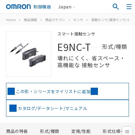
制御機器
Japan
Home
>
商品情報
>
商品カテゴリ
>
センサ
>
振動センサ/漏液センサ/その
スマート接触センサ
E9NC-T
形式/種類
壊れにくく、省スペース・
高機能な 接触センサ
この形・シリーズをマイリストに追加
カタログ/データシート/マニュアル
商品の特長
形式/種類
定格/性能
形式仕様一覧